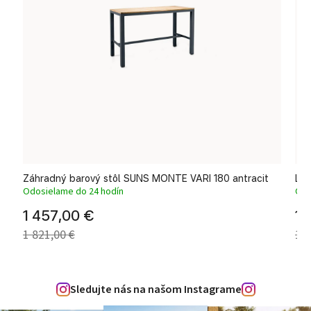
Záhradný barový stôl SUNS MONTE VARI 180 antracit
Lux
Odosielame do 24 hodín
Odo
1 457,00 €
1 
1 821,00 €
1 6
Sledujte nás na našom Instagrame