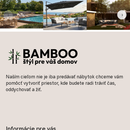
‹
›
Zápätie
Naším cieľom nie je iba predávať nábytok chceme vám
pomôcť vytvoriť priestor, kde budete radi tráviť čas,
oddychovať a žiť.
Informácie pre vás