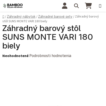
Prejsť na obsah
Hľadať
NÁKU
Domov
Záhradný barový
/
Záhradný nábytok
/
Záhradné barové sety
/
stôl SUNS MONTE VARI 180 biely
Záhradný barový stôl
SUNS MONTE VARI 180
biely
Priemerné hodnotenie produktu je 0,0 z 5 hviezdičiek.
Neohodnotené
Podrobnosti hodnotenia