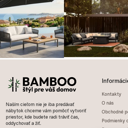
‹
Zápätie
Informáci
Kontakty
O nás
Naším cieľom nie je iba predávať
nábytok chceme vám pomôcť vytvoriť
Obchodné p
priestor, kde budete radi tráviť čas,
Podmienky o
oddychovať a žiť.