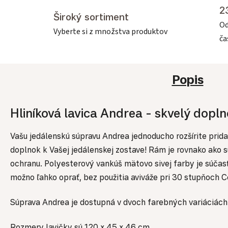
2
Široký sortiment
Od
Vyberte si z množstva produktov
č
Popis
Hliníková lavica Andrea - skvelý dopl
Vašu jedálenskú súpravu Andrea jednoducho rozšírite prida
doplnok k Vašej jedálenskej zostave! Rám je rovnako ako 
ochranu. Polyesterový vankúš mätovo sivej farby je súča
možno ľahko oprať, bez použitia aviváže pri 30 stupňoch Ce
Súprava Andrea je dostupná v dvoch farebných variáciách
Rozmery lavičky sú 120 x 45 x 46 cm.