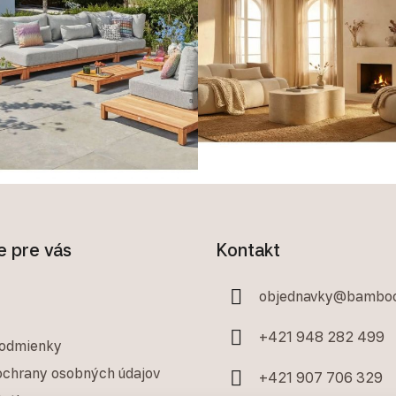
e pre vás
Kontakt
objednavky
@
bamboo
+421 948 282 499
odmienky
chrany osobných údajov
+421 907 706 329