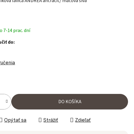
íková lavica ANDREA antracit/ mätová sivá
 7-14 prac. dní
čiť do:
ručenia
ena:
DO KOŠÍKA
Opýtať sa
Strážiť
Zdieľať