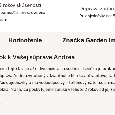
3 rokov skúseností
Doprava zadar
bornosť a dôvera overená
Pri objednávke nad 
asom
Hodnotenie
Značka
Garden Im
nok k Vašej súprave Andrea
ním tejto lavice až o dve miesta na sedenie.
Lavička
je prakti
súprava Andrea vyrobený z kvalitného hliníka antracitovej 
sťou objednávky a má vodoodpudivý - teflónový náter so sním
lzia. Na lavicu poskytujeme záruku v lehote 2 rokov od jej z
.