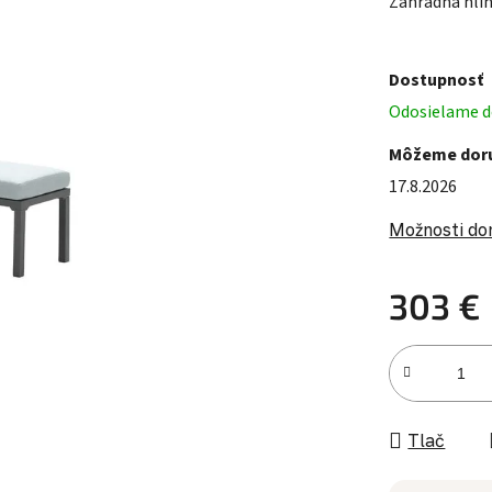
Záhradná hlin
Dostupnosť
Odosielame do
Môžeme doru
17.8.2026
Možnosti do
303 €
Jednotková c
Tlač