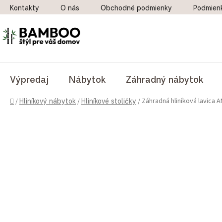
Prejsť na obsah
Kontakty
O nás
Obchodné podmienky
Podmien
Výpredaj
Nábytok
Záhradný nábytok
Domov
Záhradná hliníková lavica 
/
Hliníkový nábytok
/
Hliníkové stoličky
/