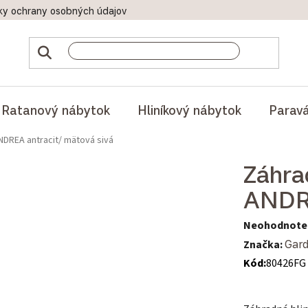
ky ochrany osobných údajov
Doprava a platby
Reklamač
Ratanový nábytok
Hliníkový nábytok
Parav
ANDREA antracit/ mätová sivá
Záhra
ANDRE
Priemerné hod
Neohodnote
Značka:
Gard
Kód:
80426FG