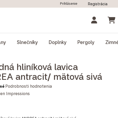
Prihlásenie
Registrácia
ný poriadok
Blog
Odstúpenie od zmluvy
NÁK
ány
Slnečníky
Doplnky
Pergoly
Zimn
dná hliníková lavica
A antracit/ mätová sivá
notenie produktu je 0,0 z 5 hviezdičiek.
né
Podrobnosti hodnotenia
en Impressions