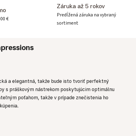
Záruka až 5 rokov
mo
Predĺžená záruka na vybraný
500 €
sortiment
pressions
cká a elegantná, takže bude isto tvoriť perfektný
farby s práškovým nástrekom poskytujúcim optimálnu
ateľným poťahom, takže v prípade znečistenia ho
akúpenia.