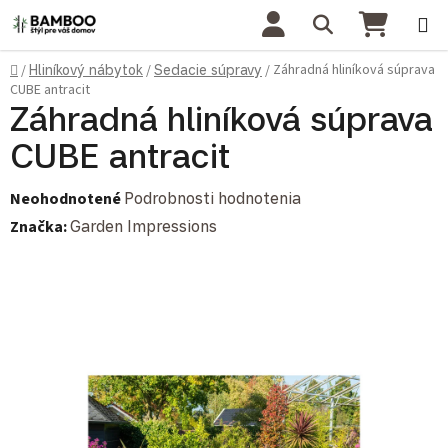
Prejsť na obsah
Hľadať
NÁKU
Domov
Záhradná hliníková súprava
/
Hliníkový nábytok
/
Sedacie súpravy
/
CUBE antracit
Záhradná hliníková súprava
CUBE antracit
Priemerné hodnotenie produktu je 0,0 z 5 hviezdičiek.
Neohodnotené
Podrobnosti hodnotenia
Značka:
Garden Impressions