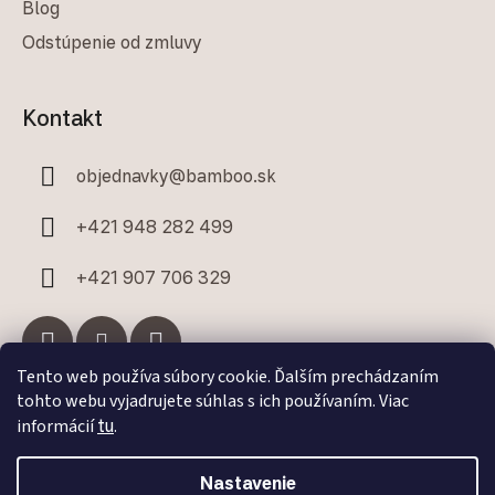
Blog
Odstúpenie od zmluvy
Kontakt
objednavky
@
bamboo.sk
+421 948 282 499
+421 907 706 329
Tento web používa súbory cookie. Ďalším prechádzaním
tohto webu vyjadrujete súhlas s ich používaním. Viac
Facebook
informácií
tu
.
Nastavenie