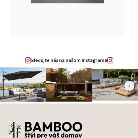
Sledujte nás na našom Instagrame
‹
›
Zápätie