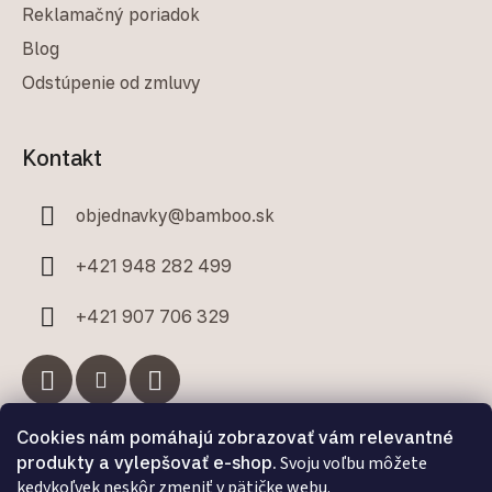
Reklamačný poriadok
Blog
Odstúpenie od zmluvy
Kontakt
objednavky
@
bamboo.sk
+421 948 282 499
+421 907 706 329
Cookies nám pomáhajú zobrazovať vám relevantné
Facebook
produkty a vylepšovať e-shop.
Svoju voľbu môžete
kedykoľvek neskôr zmeniť v pätičke webu.