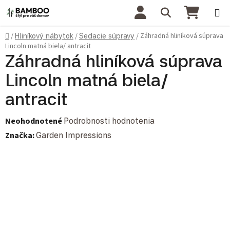
Prejsť na obsah
Hľadať
NÁKU
Domov
Záhradná hliníková súprava
/
Hliníkový nábytok
/
Sedacie súpravy
/
Lincoln matná biela/ antracit
Záhradná hliníková súprava
Lincoln matná biela/
antracit
Priemerné hodnotenie produktu je 0,0 z 5 hviezdičiek.
Neohodnotené
Podrobnosti hodnotenia
Značka:
Garden Impressions