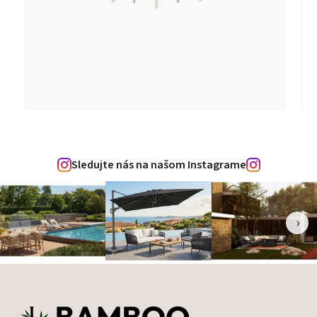
Sledujte nás na našom Instagrame
‹
›
Zápätie