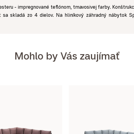
steru - impregnované teflónom, tmavosivej farby. Konštrukci
Set sa skladá zo 4 dielov. Na hliníkový záhradný nábytok S
Mohlo by Vás zaujímať