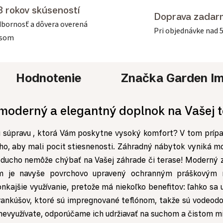
3 rokov skúseností
Doprava zadar
bornosť a dôvera overená
Pri objednávke nad 
asom
Hodnotenie
Značka
Garden Im
 moderný a elegantný doplnok na Vašej 
 súpravu , ktorá Vám poskytne vysoký komfort? V tom prípa
oho, aby mali pocit stiesnenosti. Záhradný nábytok vyniká m
ducho nemôže chýbať na Vašej záhrade či terase!
Moderný 
 rám je navyše povrchovo upravený ochranným práškovým
kajšie využívanie, pretože má niekoľko benefitov: ľahko sa 
nkúšov, ktoré sú impregnované teflónom, takže sú vodeodo
 nevyužívate, odporúčame ich udržiavať na suchom a čistom m