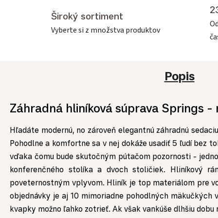
2
Široký sortiment
Od
Vyberte si z množstva produktov
č
Popis
Záhradná hliníková súprava Springs -
Hľadáte modernú, no zároveň elegantnú záhradnú sedaciu
Pohodlne a komfortne sa v nej dokáže usadiť 5 ľudí bez t
vďaka čomu bude skutočným pútačom pozornosti - jedno
konferenčného stolíka a dvoch stoličiek. Hliníkový
poveternostným vplyvom. Hliník je top materiálom pre von
objednávky je aj 10 mimoriadne pohodlných mäkučkých va
kvapky možno ľahko zotrieť. Ak však vankúše dlhšiu dobu