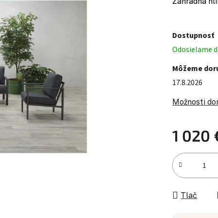
Záhradná hli
Dostupnosť
Odosielame do
Môžeme doru
17.8.2026
Možnosti do
1 020 
Jednotková c
Tlač