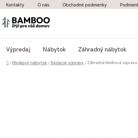
Prejsť na obsah
Kontakty
O nás
Obchodné podmienky
Podmien
Výpredaj
Nábytok
Záhradný nábytok
Domov
Záhradná hliníková súprava 
/
Hliníkový nábytok
/
Sedacie súpravy
/