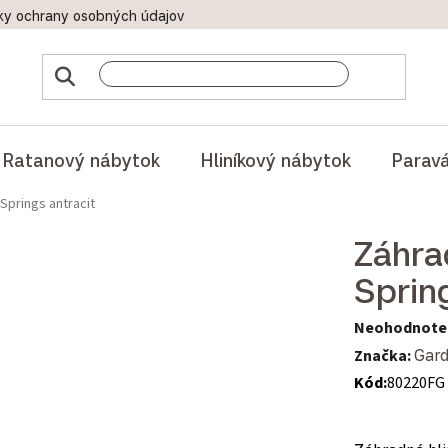
ky ochrany osobných údajov
Doprava a platby
Reklamač
Ratanový nábytok
Hliníkový nábytok
Parav
Springs antracit
Záhra
Sprin
Priemerné hod
Neohodnote
Značka:
Gard
Kód:
80220FG