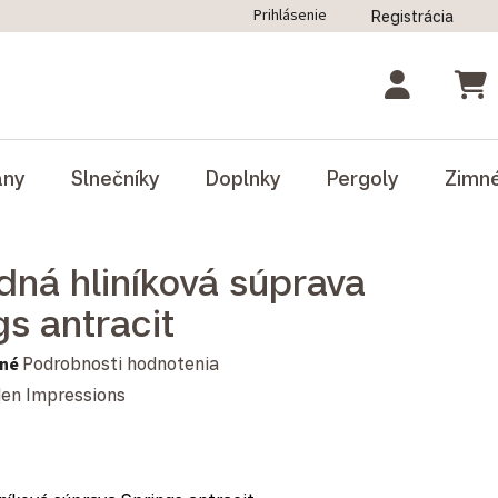
Prihlásenie
Registrácia
ný poriadok
Blog
Odstúpenie od zmluvy
NÁK
ány
Slnečníky
Doplnky
Pergoly
Zimn
dná hliníková súprava
gs antracit
notenie produktu je 0,0 z 5 hviezdičiek.
né
Podrobnosti hodnotenia
en Impressions