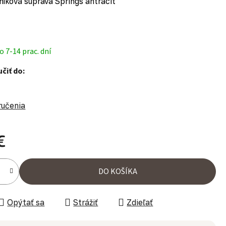
níková súprava Springs antracit
 7-14 prac. dní
čiť do:
ručenia
€
ena:
DO KOŠÍKA
Opýtať sa
Strážiť
Zdieľať