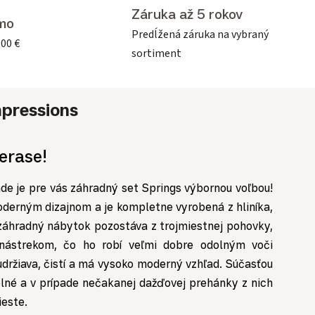
Záruka až 5 rokov
mo
Predĺžená záruka na vybraný
500 €
sortiment
pressions
terase!
de je pre vás
záhradný set
Springs výbornou voľbou!
oderným dizajnom a je kompletne vyrobená z hliníka,
záhradný nábytok
pozostáva z trojmiestnej pohovky,
 nástrekom, čo ho robí veľmi dobre odolným voči
udržiava, čistí a má vysoko moderný vzhľad. Súčasťou
lné a v prípade nečakanej dažďovej prehánky z nich
ieste.