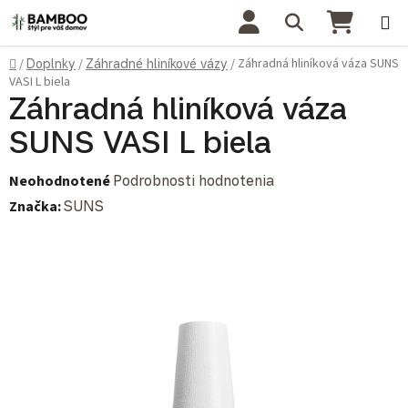
Prejsť na obsah
Hľadať
NÁKU
Domov
Záhradná hliníková váza SUNS
/
Doplnky
/
Záhradné hliníkové vázy
/
VASI L biela
Záhradná hliníková váza
SUNS VASI L biela
Priemerné hodnotenie produktu je 0,0 z 5 hviezdičiek.
Neohodnotené
Podrobnosti hodnotenia
Značka:
SUNS