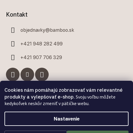
Kontakt
objednavky
@
bamboo.sk
+421 948 282 499
+421 907 706 329
Cookies nám pomáhajú zobrazovať vám relevantné
Facebook
produkty a vylepšovať e-shop.
Svoju voľbu môžete
kedykoľvek neskôr zmeniť v pätičke webu.
Nastavenie
Vytvoril Shoptet Premium
a
Adatelier