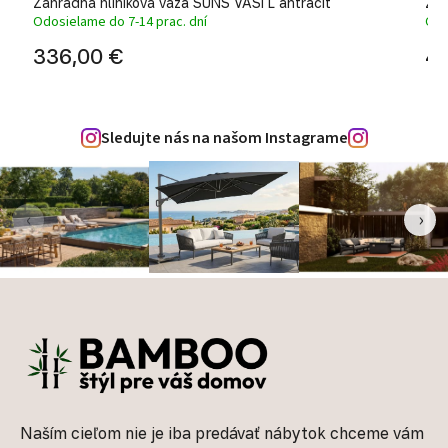
Záhradná hliníková váza SUNS VASI L antracit
Záh
Odosielame do 7-14 prac. dní
Odo
336,00 €
44
Sledujte nás na našom Instagrame
‹
›
Zápätie
Naším cieľom nie je iba predávať nábytok chceme vám