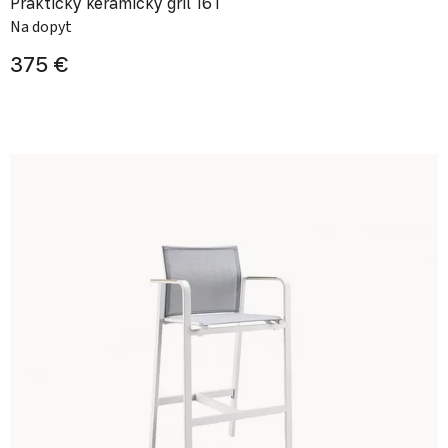
Praktický keramický gril 16T
Na dopyt
375 €