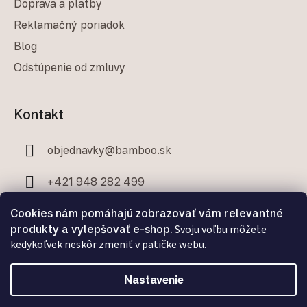
Doprava a platby
Reklamačný poriadok
Blog
Odstúpenie od zmluvy
Kontakt
objednavky
@
bamboo.sk
+421 948 282 499
+421 907 706 329
Cookies nám pomáhajú zobrazovať vám relevantné
produkty a vylepšovať e-shop.
Svoju voľbu môžete
kedykoľvek neskôr zmeniť v pätičke webu.
Nastavenie
Facebook