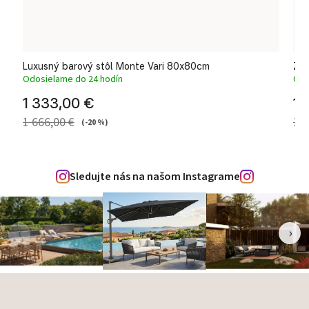
Luxusný barový stôl Monte Vari 80x80cm
Záh
Odosielame do 24 hodín
Odo
1 333,00 €
1 
1 666,00 €
1 8
(-20 %)
Sledujte nás na našom Instagrame
‹
›
Zápätie