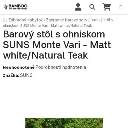
Prejsť na obsah
Hľadať
NÁKU
Domov
Barový stôl s
/
Záhradný nábytok
/
Záhradné barové sety
/
ohniskom SUNS Monte Vari - Matt white/Natural Teak
Barový stôl s ohniskom
SUNS Monte Vari - Matt
white/Natural Teak
Priemerné hodnotenie produktu je 0,0 z 5 hviezdičiek.
Neohodnotené
Podrobnosti hodnotenia
Značka:
SUNS