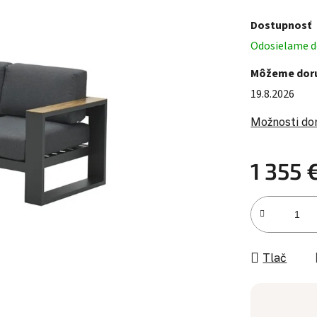
Dostupnosť
Odosielame do
Môžeme doru
19.8.2026
Možnosti do
1 355 
Jednotková c
Tlač