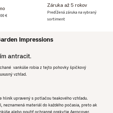
Záruka až 5 rokov
mo
Predĺžená záruka na vybraný
500 €
sortiment
arden Impressions
m antracit.
ýchané vankúše robia z tejto pohovky špičkový
luxusný vzhľad.
 hliník upravený s potlačou teakového vzhľadu.
ál, neznamená materiál do každého počasia, preto ak
ankúše alebo použiť ochranné prekytie Aerocover.