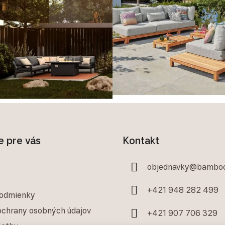
e pre vás
Kontakt
objednavky
@
bamboo
+421 948 282 499
odmienky
chrany osobných údajov
+421 907 706 329