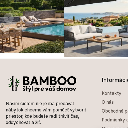
‹
Zápätie
Informáci
Kontakty
O nás
Naším cieľom nie je iba predávať
nábytok chceme vám pomôcť vytvoriť
Obchodné p
priestor, kde budete radi tráviť čas,
Podmienky o
oddychovať a žiť.