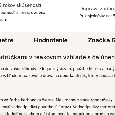
3 rokov skúseností
Doprava zadar
bornosť a dôvera overená
Pri objednávke nad 
asom
etre
Hodnotenie
Značka
G
odrúčkami v teakovom vzhľade s čalúnení
 do vašej záhrady. Elegantný dizajn, použitie hliníka a nad
k so vzhľadom teakového dreva na opierkach rúk, ktorý dodáva 
vo farbe karbónová čierna. Na vrchnej strane /područiek/ je
še majú vodoodpudivú povrchovú úpravu. Vodoodpudivý materi
e uskladniť na suchom a čistom mieste, napríklad v boxe na v