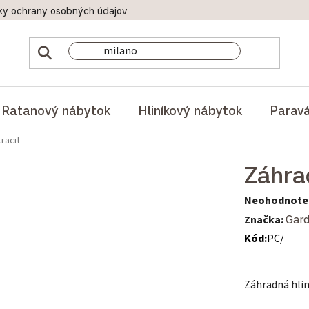
ky ochrany osobných údajov
Doprava a platby
Reklamač
Ratanový nábytok
Hliníkový nábytok
Parav
racit
Záhra
Priemerné hod
Neohodnote
Značka:
Gard
Kód:
PC/
Záhradná hli