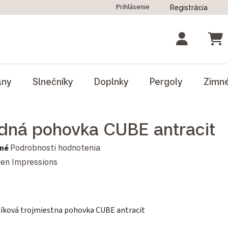
Prihlásenie
Registrácia
ný poriadok
Blog
Odstúpenie od zmluvy
NÁK
ány
Slnečníky
Doplnky
Pergoly
Zimn
dná pohovka CUBE antracit
notenie produktu je 0,0 z 5 hviezdičiek.
né
Podrobnosti hodnotenia
en Impressions
níková trojmiestna pohovka CUBE antracit