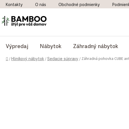
Prejsť na obsah
Kontakty
O nás
Obchodné podmienky
Podmien
Výpredaj
Nábytok
Záhradný nábytok
Domov
Záhradná pohovka CUBE ant
/
Hliníkový nábytok
/
Sedacie súpravy
/