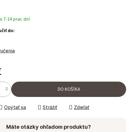
 7-14 prac. dní
čiť do:
ručenia
€
ena:
DO KOŠÍKA
Opýtať sa
Strážiť
Zdieľať
Máte otázky ohľadom produktu?