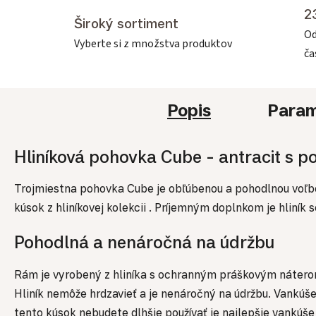
2
Široký sortiment
Od
Vyberte si z množstva produktov
č
Popis
Param
Hliníková pohovka Cube - antracit s p
Trojmiestna pohovka Cube je obľúbenou a pohodlnou voľbou
kúsok z hliníkovej kolekcii . Príjemným doplnkom je hliní
Pohodlná a nenáročná na údržbu
Rám je vyrobený z hliníka s ochranným práškovým náterom 
Hliník nemôže hrdzavieť a je nenáročný na údržbu. Vankú
tento kúsok nebudete dlhšie používať je najlepšie vankúš