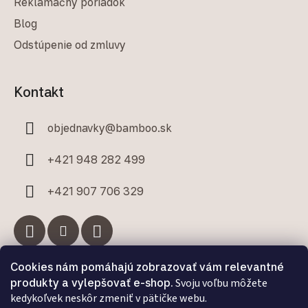
Reklamačný poriadok
Blog
Odstúpenie od zmluvy
Kontakt
objednavky
@
bamboo.sk
+421 948 282 499
+421 907 706 329
Cookies nám pomáhajú zobrazovať vám relevantné
Facebook
produkty a vylepšovať e-shop.
Svoju voľbu môžete
kedykoľvek neskôr zmeniť v pätičke webu.