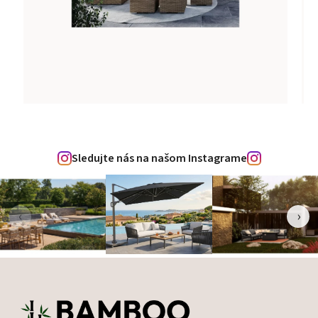
Sledujte nás na našom Instagrame
‹
›
Zápätie