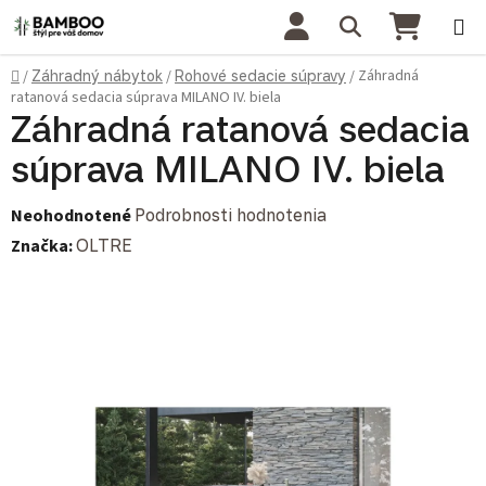
Prejsť na obsah
Hľadať
NÁKU
Domov
Záhradná
/
Záhradný nábytok
/
Rohové sedacie súpravy
/
ratanová sedacia súprava MILANO IV. biela
Záhradná ratanová sedacia
súprava MILANO IV. biela
Priemerné hodnotenie produktu je 0,0 z 5 hviezdičiek.
Neohodnotené
Podrobnosti hodnotenia
Značka:
OLTRE