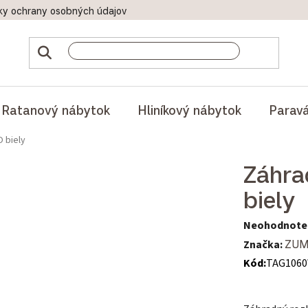
ky ochrany osobných údajov
Doprava a platby
Reklamač
Ratanový nábytok
Hliníkový nábytok
Parav
O biely
Záhra
biely
Priemerné hod
Neohodnote
Značka:
ZU
Kód:
TAG106