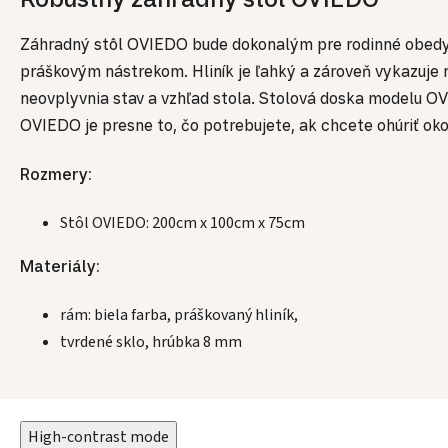
Záhradný stôl OVIEDO bude dokonalým pre rodinné obedy, k
práškovým nástrekom. Hliník je ľahký a zároveň vykazuje n
neovplyvnia stav a vzhľad stola. Stolová doska modelu O
OVIEDO je presne to, čo potrebujete, ak chcete ohúriť oko
Rozmery:
Stôl OVIEDO: 200cm x 100cm x 75cm
Materiály:
rám: biela farba, práškovaný hliník,
tvrdené sklo, hrúbka 8 mm
High-contrast mode