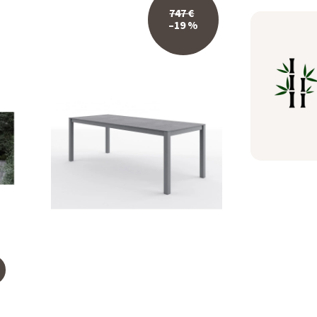
747 €
–19 %