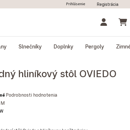
Prihlásenie
Registrácia
ný poriadok
Blog
Odstúpenie od zmluvy
NÁK
ány
Slnečníky
Doplnky
Pergoly
Zimn
dný hliníkový stôl OVIEDO
notenie produktu je 0,0 z 5 hviezdičiek.
né
Podrobnosti hodnotenia
MM
0W