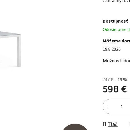
Záhradný rozk
Dostupnosť
Odosielame do
Môžeme doru
19.8.2026
Možnosti do
747 €
–19 %
598 €
Jednotková c
Tlač