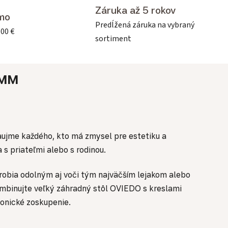
Záruka až 5 rokov
mo
Predĺžená záruka na vybraný
500 €
sortiment
MM
aujme každého, kto má zmysel pre estetiku a
 s priateľmi alebo s rodinou.
 robia odolným aj voči tým najväčším lejakom alebo
ombinujte veľký záhradný stôl OVIEDO s kreslami
monické zoskupenie.