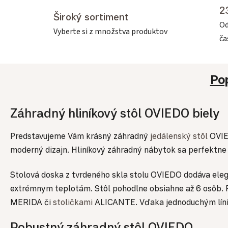
2
Široký sortiment
Od
Vyberte si z množstva produktov
č
Po
Záhradný hliníkový stôl OVIEDO biely
Predstavujeme Vám krásný záhradný
jedálenský stôl
OVIED
moderný dizajn. Hliníkový záhradný nábytok sa perfektne ho
Stolová doska z tvrdeného skla stolu OVIEDO dodáva elega
extrémnym teplotám. Stôl pohodlne obsiahne až 6 osôb. P
MERIDA či
stoličkami
ALICANTE. Vďaka jednoduchým líniá
Robustný záhradný stôl OVIEDO