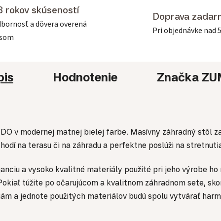
3 rokov skúseností
Doprava zadar
bornosť a dôvera overená
Pri objednávke nad 
asom
pis
Hodnotenie
Značka
ZU
O v modernej matnej bielej farbe. Masívny záhradný stôl z
dí na terasu či na záhradu a perfektne poslúži na stretnutia
nciu a vysoko kvalitné materiály použité pri jeho výrobe ho
okiaľ túžite po očarujúcom a kvalitnom záhradnom sete, sk
m a jednote použitých materiálov budú spolu vytvárať har