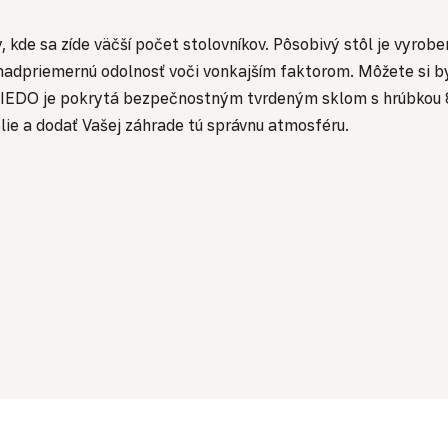
de sa zíde väčší počet stolovníkov. Pôsobivý stôl je vyrobe
adpriemernú odolnosť voči vonkajším faktorom. Môžete si byť 
VIEDO je pokrytá bezpečnostným tvrdeným sklom s hrúbkou 8 
lie a dodať Vašej záhrade tú správnu atmosféru.