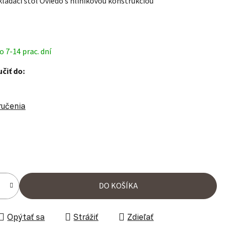
ladací stôl Oviedo s hliníkovou konštrukciou
 7-14 prac. dní
čiť do:
ručenia
ena:
DO KOŠÍKA
Opýtať sa
Strážiť
Zdieľať