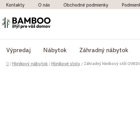
Prejsť na obsah
Kontakty
O nás
Obchodné podmienky
Podmien
Výpredaj
Nábytok
Záhradný nábytok
Domov
Záhradný hliníkový stôl OVIED
/
Hliníkový nábytok
/
Hliníkové stoly
/