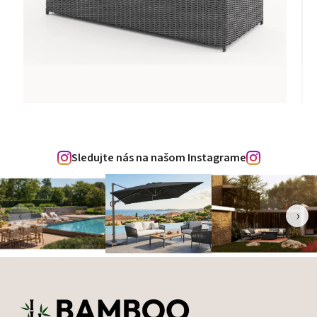
Sledujte nás na našom Instagrame
‹
›
Zápätie