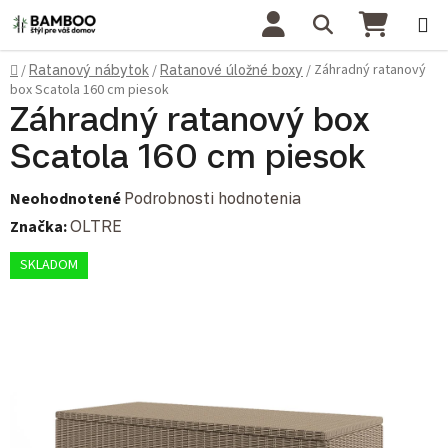
Prejsť na obsah
Hľadať
NÁKU
Domov
Záhradný ratanový
/
Ratanový nábytok
/
Ratanové úložné boxy
/
box Scatola 160 cm piesok
Záhradný ratanový box
Scatola 160 cm piesok
Priemerné hodnotenie produktu je 0,0 z 5 hviezdičiek.
Neohodnotené
Podrobnosti hodnotenia
Značka:
OLTRE
SKLADOM