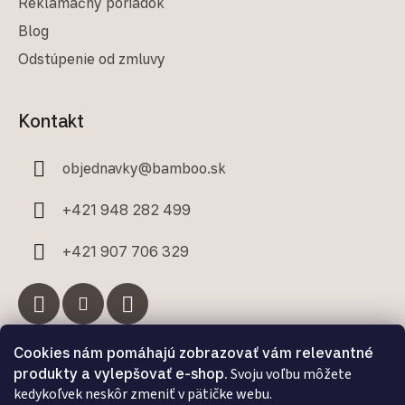
Reklamačný poriadok
Blog
Odstúpenie od zmluvy
Kontakt
objednavky
@
bamboo.sk
+421 948 282 499
+421 907 706 329
Cookies nám pomáhajú zobrazovať vám relevantné
Facebook
produkty a vylepšovať e-shop.
Svoju voľbu môžete
kedykoľvek neskôr zmeniť v pätičke webu.