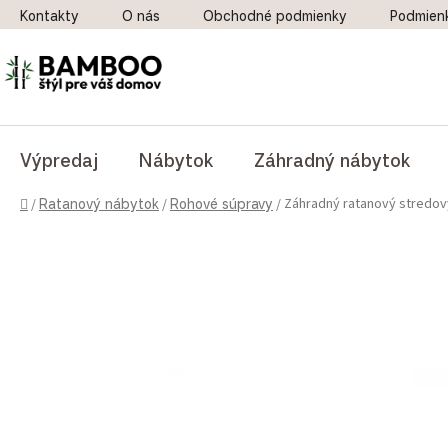
Prejsť na obsah
Kontakty
O nás
Obchodné podmienky
Podmien
Výpredaj
Nábytok
Záhradný nábytok
Domov
Záhradný ratanový stredový
/
Ratanový nábytok
/
Rohové súpravy
/