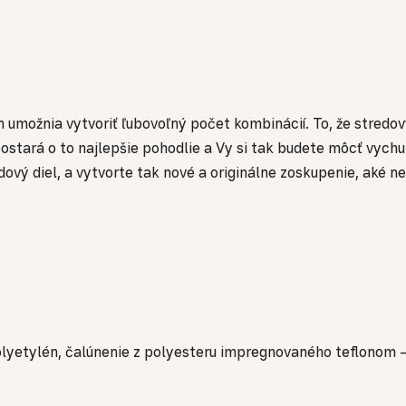
umožnia vytvoriť ľubovoľný počet kombinácií. To, že stredov
stará o to najlepšie pohodlie a Vy si tak budete môcť vychut
vý diel, a vytvorte tak nové a originálne zoskupenie, aké ne
 polyetylén, čalúnenie z polyesteru impregnovaného teflono