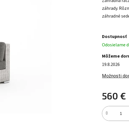
Záhradná rata
záhrady. Rôzn
záhradné sede
Dostupnosť
Odosielame do
Môžeme doru
19.8.2026
Možnosti do
560 €
Jednotková c