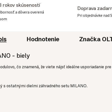
3 rokov skúseností
Doprava zadar
bornosť a dôvera overená
Pri objednávke nad 
asom
pis
Hodnotenie
Značka
OL
ANO - biely
ulovo, čo znamená, že viete nájsť ideálne usporiadanie pre
ný s ostatnými dielmi záhradného setu MILANO.