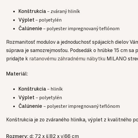
Konštrukcia
– zváraný hliník
Výplet
– polyetylén
Čalúnenie
– polyester impregnovaný teflónom
Rozmanitosť modulov a jednoduchosť spájacích dielov Vám 
súprava je samozrejmosťou. Podsedák o hrúbke 15 cm sa po
pridajte k
ratanovému záhradnému nábytku
MILANO stredo
Materiál:
Konštrukcia
– hliník
Výplet
– polyetylén
Čalúnenie
– polyester impregnovaný teflónom
Konštrukcia je zo zváraného hliníka, výplet z kvalitného
Rozmery:
d: 72 x š:82 x v:66 cm