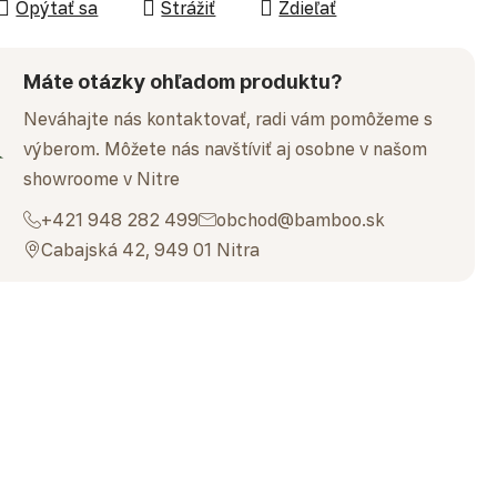
Opýtať sa
Strážiť
Zdieľať
Máte otázky ohľadom produktu?
Neváhajte nás kontaktovať, radi vám pomôžeme s
výberom. Môžete nás navštíviť aj osobne v našom
showroome v Nitre
+421 948 282 499
obchod@bamboo.sk
Cabajská 42, 949 01 Nitra