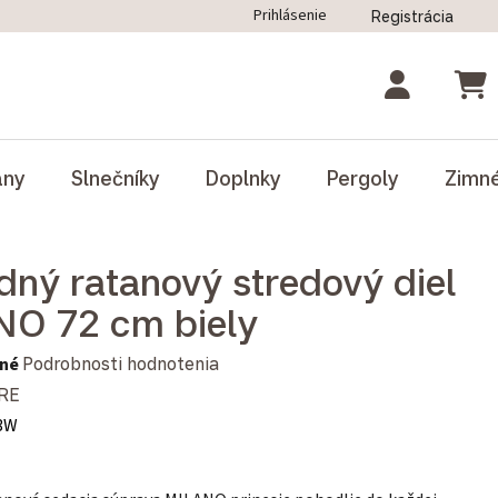
Prihlásenie
Registrácia
ný poriadok
Blog
Odstúpenie od zmluvy
NÁK
ány
Slnečníky
Doplnky
Pergoly
Zimn
dný ratanový stredový diel
O 72 cm biely
notenie produktu je 0,0 z 5 hviezdičiek.
né
Podrobnosti hodnotenia
RE
3W