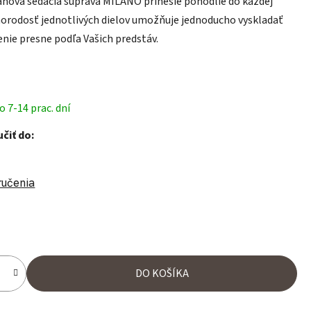
nová sedacia súprava MILANO prinesie pohodlie do každej
orodosť jednotlivých dielov umožňuje jednoducho vyskladať
nie presne podľa Vašich predstáv.
 7-14 prac. dní
čiť do:
ručenia
ena:
DO KOŠÍKA