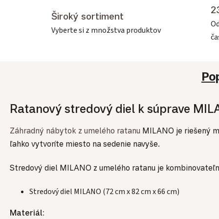
2
Široký sortiment
Od
Vyberte si z množstva produktov
č
Po
Ratanový stredový diel k súprave MIL
Záhradný nábytok z umelého ratanu
MILANO je riešený mod
ľahko vytvoríte miesto na sedenie navyše.
Stredový diel MILANO z umelého ratanu je kombinovateľ
Stredový diel MILANO (72 cm x 82 cm x 66 cm)
Materiál: