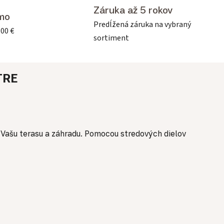
Záruka až 5 rokov
mo
Predĺžená záruka na vybraný
500 €
sortiment
TRE
 Vašu terasu a záhradu. Pomocou stredových dielov