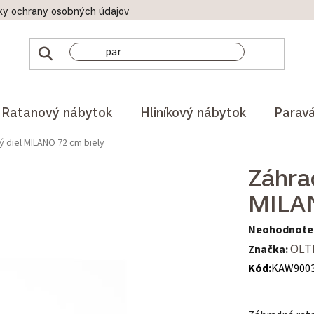
ky ochrany osobných údajov
Doprava a platby
Reklamač
Ratanový nábytok
Hliníkový nábytok
Parav
 diel MILANO 72 cm biely
Záhra
MILAN
Priemerné hod
Neohodnote
Značka:
OLT
Kód:
KAW900