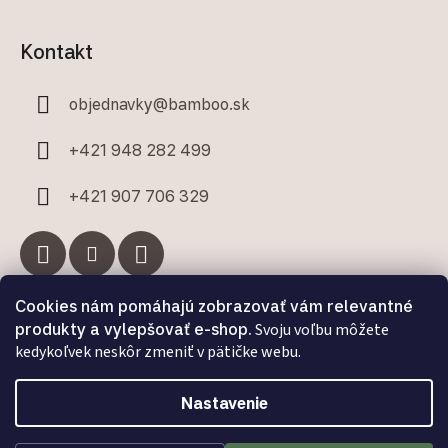
Kontakt
objednavky
@
bamboo.sk
+421 948 282 499
+421 907 706 329
Cookies nám pomáhajú zobrazovať vám relevantné
Facebook
produkty a vylepšovať e-shop.
Svoju voľbu môžete
kedykoľvek neskôr zmeniť v pätičke webu.
Nastavenie