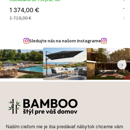
Odosielame do 7-14 prac. dní
Odo
1 374,00 €
1 
1 718,00 €
1 7
Sledujte nás na našom Instagrame
‹
›
Zápätie
Naším cieľom nie je iba predávať nábytok chceme vám