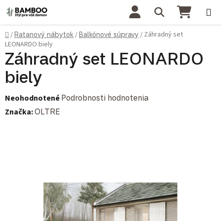
Prejsť na obsah
Hľadať
NÁKU
Domov
Záhradný set
/
Ratanový nábytok
/
Balkónové súpravy
/
LEONARDO biely
Záhradný set LEONARDO
biely
Priemerné hodnotenie produktu je 0,0 z 5 hviezdičiek.
Neohodnotené
Podrobnosti hodnotenia
Značka:
OLTRE