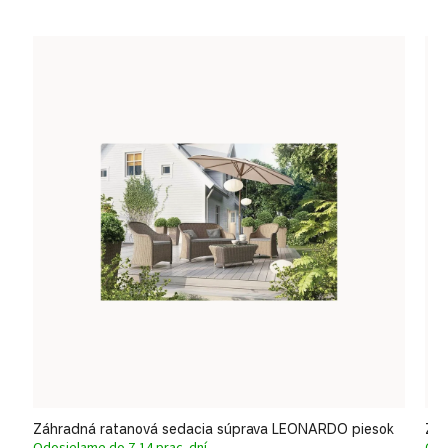
Záhradná ratanová sedacia súprava LEONARDO piesok
Záh