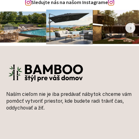
Sledujte nás na našom Instagrame
‹
›
Zápätie
Naším cieľom nie je iba predávať nábytok chceme vám
pomôcť vytvoriť priestor, kde budete radi tráviť čas,
oddychovať a žiť.