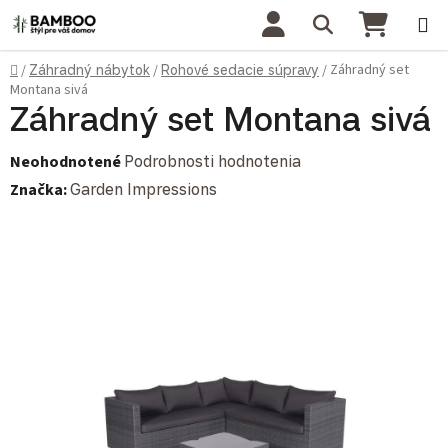
Prejsť na obsah
Hľadať
NÁKU
Domov
Záhradný set
/
Záhradný nábytok
/
Rohové sedacie súpravy
/
Montana sivá
Záhradný set Montana sivá
Priemerné hodnotenie produktu je 0,0 z 5 hviezdičiek.
Neohodnotené
Podrobnosti hodnotenia
Značka:
Garden Impressions