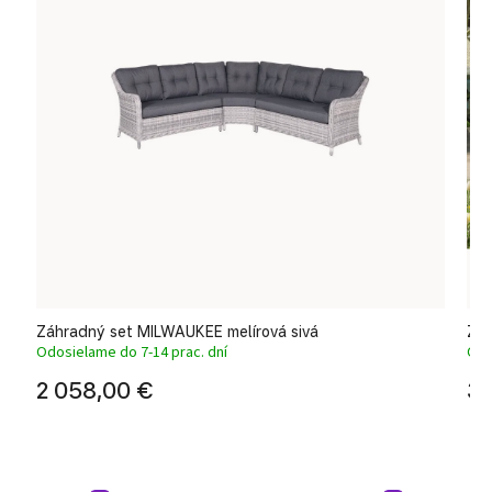
Záhradný set MILWAUKEE melírová sivá
Záh
Odosielame do 7-14 prac. dní
Odo
2 058,00 €
3 