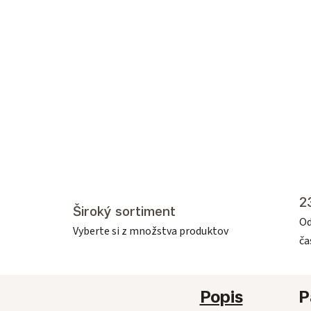
2
Široký sortiment
Od
Vyberte si z množstva produktov
č
Popis
P