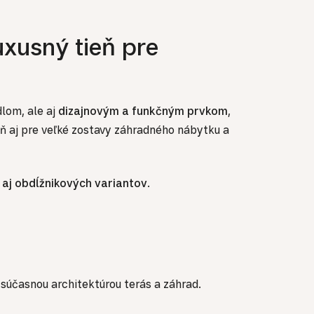
xusný tieň pre
dlom, ale aj
dizajnovým a funkčným prvkom
,
ň aj pre veľké zostavy záhradného nábytku a
 aj obdĺžnikových variantov
.
 súčasnou architektúrou terás a záhrad.