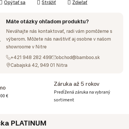
Opýtať sa
Strážiť
Zdieľať
Máte otázky ohľadom produktu?
Neváhajte nás kontaktovať, radi vám pomôžeme s
výberom. Môžete nás navštíviť aj osobne v našom
showroome v Nitre
+421 948 282 499
obchod@bamboo.sk
Cabajská 42, 949 01 Nitra
Záruka až 5 rokov
mo
Predĺžená záruka na vybraný
500 €
sortiment
čka
PLATINUM