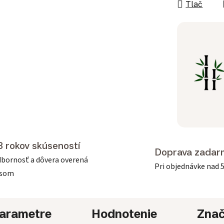
Tlač
3 rokov skúseností
Doprava zadar
bornosť a dôvera overená
Pri objednávke nad 
asom
arametre
Hodnotenie
Zna