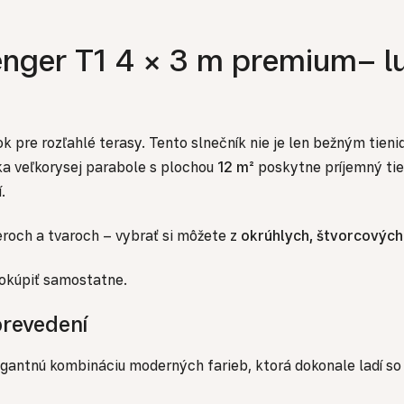
enger T1 4 × 3 m premium– lu
k pre rozľahlé terasy. Tento slnečník nie je len bežným tieni
ka veľkorysej parabole s plochou
12 m²
poskytne príjemný tie
.
roch a tvaroch – vybrať si môžete z
okrúhlych, štvorcových
dokúpiť samostatne.
revedení
egantnú kombináciu moderných farieb, ktorá dokonale ladí so