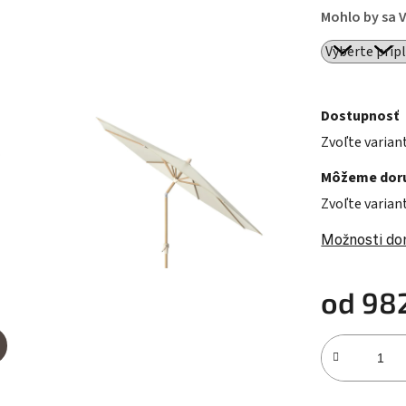
Mohlo by sa 
Dostupnosť
Zvoľte varian
Môžeme doru
Zvoľte varian
Možnosti do
od
98
Jednotková c