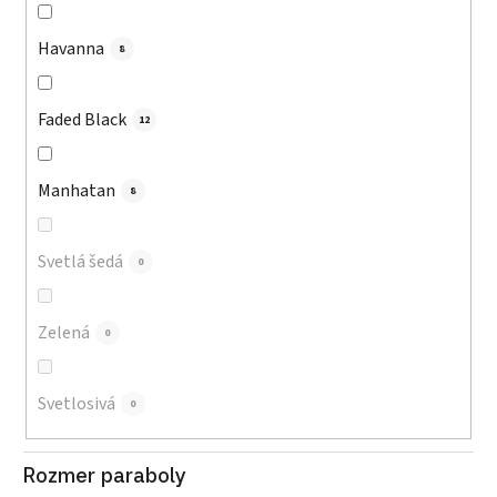
Havanna
8
Faded Black
12
Manhatan
8
Svetlá šedá
0
Zelená
0
Svetlosivá
0
Rozmer paraboly