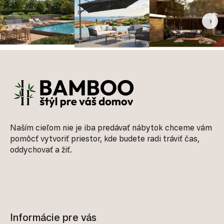
‹
›
Zápätie
Naším cieľom nie je iba predávať nábytok chceme vám
pomôcť vytvoriť priestor, kde budete radi tráviť čas,
oddychovať a žiť.
Informácie pre vás