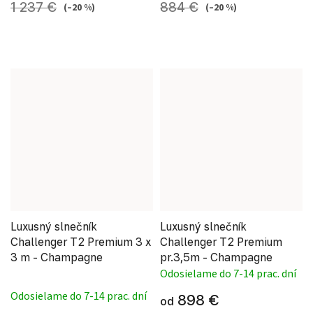
1 237 €
884 €
(–20 %)
(–20 %)
Luxusný slnečník
Luxusný slnečník
Challenger T2 Premium 3 x
Challenger T2 Premium
3 m - Champagne
pr.3,5m - Champagne
Odosielame do 7-14 prac. dní
Priemerné hodnotenie produktu je 5,0 z 5 hviezdi
Odosielame do 7-14 prac. dní
898 €
od