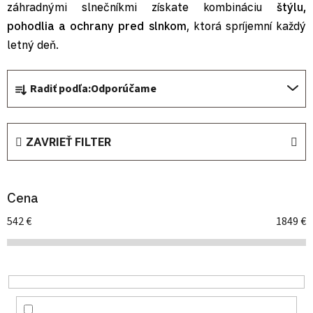
záhradnými slnečníkmi získate kombináciu
štýlu,
pohodlia a ochrany pred slnkom
, ktorá spríjemní každý
letný deň.
Radenie produktov
Radiť podľa:
Odporúčame
ZAVRIEŤ FILTER
Cena
542
€
1849
€