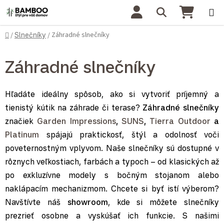
Prejsť na obsah
Hľadať
NÁKU
Domov
Záhradné slnečníky
/
Slnečníky
/
Záhradné slnečníky
Hľadáte ideálny spôsob, ako si vytvoriť príjemný a
tienistý kútik na záhrade či terase?
Záhradné slnečníky
značiek
Garden Impressions
,
SUNS
,
Tierra Outdoor
a
Platinum
spájajú praktickosť, štýl a odolnosť voči
poveternostným vplyvom. Naše slnečníky sú dostupné v
rôznych veľkostiach, farbách a typoch – od klasických až
po exkluzívne modely s bočným stojanom alebo
naklápacím mechanizmom. Chcete si byť istí výberom?
Navštívte náš
showroom
, kde si môžete slnečníky
prezrieť osobne a vyskúšať ich funkcie. S našimi