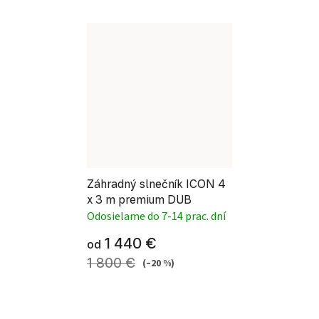
Záhradný slnečník ICON 4
x 3 m premium DUB
Odosielame do 7-14 prac. dní
1 440 €
od
1 800 €
(–20 %)