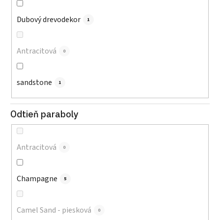
Dubový drevodekor
1
Antracitová
0
sandstone
1
Odtieň paraboly
Antracitová
0
Champagne
5
Camel Sand - piesková
0