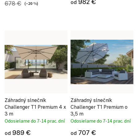
982 €
od
678 €
(–20 %)
Záhradný slnečník
Záhradný slnečník
Challenger T1 Premium 4 x
Challenger T1 Premium o
3 m
3,5 m
Odosielame do 7-14 prac. dní
Odosielame do 7-14 prac. dní
989 €
707 €
od
od