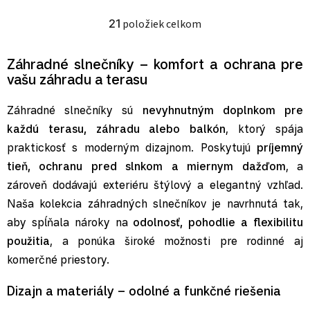
21
položiek celkom
Ovládacie prvky výpisu
Záhradné slnečníky – komfort a ochrana pre
vašu záhradu a terasu
Záhradné slnečníky sú
nevyhnutným doplnkom pre
každú terasu, záhradu alebo balkón
, ktorý spája
praktickosť s moderným dizajnom. Poskytujú
príjemný
tieň, ochranu pred slnkom a miernym dažďom
, a
zároveň dodávajú exteriéru štýlový a elegantný vzhľad.
Naša kolekcia záhradných slnečníkov je navrhnutá tak,
aby spĺňala nároky na
odolnosť, pohodlie a flexibilitu
použitia
, a ponúka široké možnosti pre rodinné aj
komerčné priestory.
Dizajn a materiály – odolné a funkčné riešenia