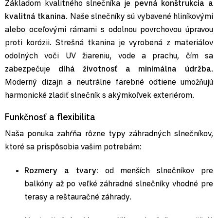
Základom kvalitného slnečníka je
pevná konštrukcia a
kvalitná tkanina
. Naše slnečníky sú vybavené hliníkovými
alebo oceľovými rámami s odolnou povrchovou úpravou
proti korózii. Strešná tkanina je vyrobená z materiálov
odolných voči UV žiareniu, vode a prachu, čím sa
zabezpečuje
dlhá životnosť a minimálna údržba
.
Moderný dizajn a neutrálne farebné odtiene umožňujú
harmonické zladiť slnečník s akýmkoľvek exteriérom.
Funkčnosť a flexibilita
Naša ponuka zahŕňa rôzne typy záhradných slnečníkov,
ktoré sa prispôsobia vašim potrebám:
Rozmery a tvary:
od menších slnečníkov pre
balkóny až po veľké záhradné slnečníky vhodné pre
terasy a reštauračné záhrady.