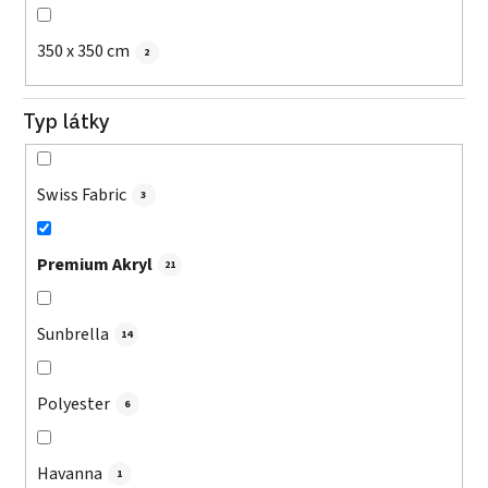
350 x 350 cm
2
Typ látky
Swiss Fabric
3
Premium Akryl
21
Sunbrella
14
Polyester
6
Havanna
1