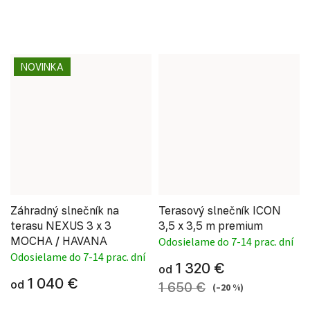
NOVINKA
Záhradný slnečník na
Terasový slnečník ICON
terasu NEXUS 3 x 3
3,5 x 3,5 m premium
MOCHA / HAVANA
Odosielame do 7-14 prac. dní
Odosielame do 7-14 prac. dní
1 320 €
od
1 040 €
od
1 650 €
(–20 %)