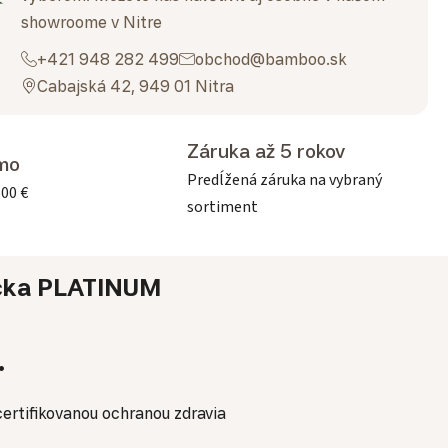
showroome v Nitre
+421 948 282 499
obchod@bamboo.sk
Cabajská 42, 949 01 Nitra
Záruka až 5 rokov
mo
Predĺžená záruka na vybraný
500 €
sortiment
čka
PLATINUM
.
ertifikovanou ochranou zdravia