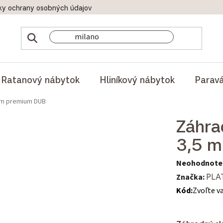
ky ochrany osobných údajov
Doprava a platby
Reklamač
Ratanový nábytok
Hliníkový nábytok
Parav
5 m premium DUB
Záhra
3,5 
Priemerné hod
Neohodnote
Značka:
PLA
Kód:
Zvoľte v