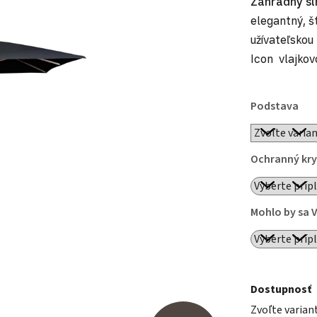
Záhradný sl
elegantný, š
užívateľskou
Icon vlajkov
Podstava
Ochranný kry
Mohlo by sa 
Dostupnosť
Zvoľte varian