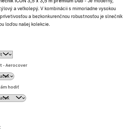
nečník ICON 3,5 x 3,5 m premium Dub
- Je moderný,
týlový a veľkolepý. V kombinácii s mimoriadne vysokou
 prívetivosťou a bezkonkurenčnou robustnosťou je slnečník
ou loďou našej kolekcie.
t - Aerocover
Vám hodiť
t