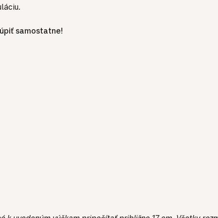
láciu.
kúpiť samostatne!
né k uvedeným výškam pripočítať približne 17 cm. Všetky rozme