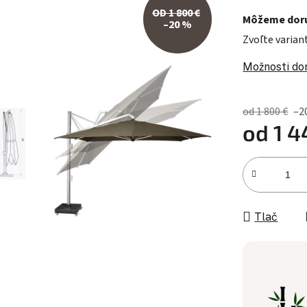
OD 1 800 €
Môžeme doru
–20 %
Zvoľte varian
Možnosti do
od 1 800 €
–2
od
1 4
Jednotková c
Tlač