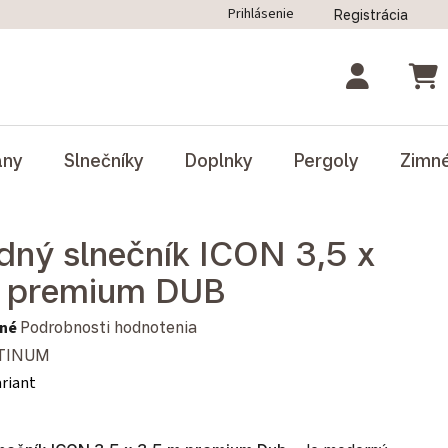
Prihlásenie
Registrácia
ný poriadok
Blog
Odstúpenie od zmluvy
NÁK
ány
Slnečníky
Doplnky
Pergoly
Zimn
dný slnečník ICON 3,5 x
m premium DUB
notenie produktu je 0,0 z 5 hviezdičiek.
né
Podrobnosti hodnotenia
TINUM
ariant