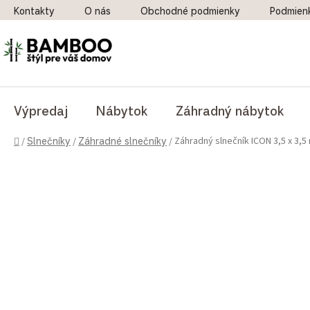
Prejsť na obsah
Kontakty
O nás
Obchodné podmienky
Podmien
Výpredaj
Nábytok
Záhradný nábytok
Domov
Záhradný slnečník ICON 3,5 x 3,
/
Slnečníky
/
Záhradné slnečníky
/