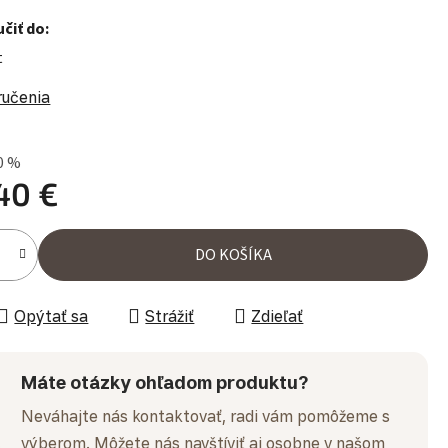
čiť do:
t
ručenia
0 %
40 €
ena:
DO KOŠÍKA
Opýtať sa
Strážiť
Zdieľať
Máte otázky ohľadom produktu?
Neváhajte nás kontaktovať, radi vám pomôžeme s
výberom. Môžete nás navštíviť aj osobne v našom