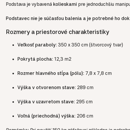
Podstava je vybavená
kolieskami
pre jednoduchšiu manipu
Podstavec nie je súčasťou balenia a je potrebné ho do
Rozmery a priestorové charakteristiky
Veľkosť paraboly:
350 x 350 cm (štvorcový tvar)
Pokrytá plocha:
12,3 m2
Rozmer hlavného stĺpa (pólu):
7,8 x 7,8 cm
Výška v otvorenom stave:
289 cm
Výška v uzavretom stave:
295 cm
Voľná (priechodná) výška:
206 cm
Poznámka: Pri použití 150 kg záťažovej základne je potreb