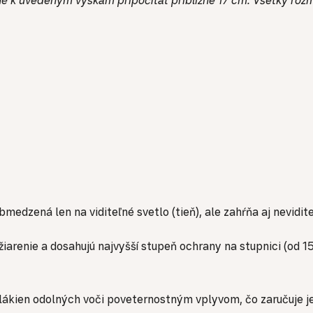
edzená len na viditeľné svetlo (tieň), ale zahŕňa aj nevidite
 žiarenie a dosahujú najvyšší stupeň ochrany na stupnici (o
lákien odolných voči poveternostným vplyvom, čo zaručuje je