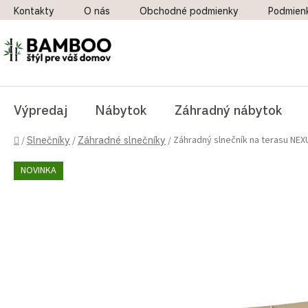
Prejsť na obsah
Kontakty
O nás
Obchodné podmienky
Podmien
Výpredaj
Nábytok
Záhradný nábytok
Domov
Záhradný slnečník na terasu NE
/
Slnečníky
/
Záhradné slnečníky
/
NOVINKA