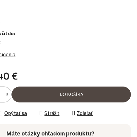
t
čiť do:
t
ručenia
40 €
ena:
DO KOŠÍKA
Opýtať sa
Strážiť
Zdieľať
Máte otázky ohľadom produktu?