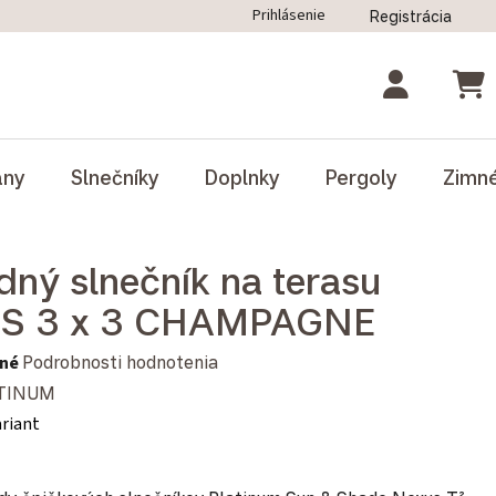
Prihlásenie
Registrácia
ný poriadok
Blog
Odstúpenie od zmluvy
NÁK
ány
Slnečníky
Doplnky
Pergoly
Zimn
dný slnečník na terasu
S 3 x 3 CHAMPAGNE
notenie produktu je 0,0 z 5 hviezdičiek.
né
Podrobnosti hodnotenia
TINUM
ariant