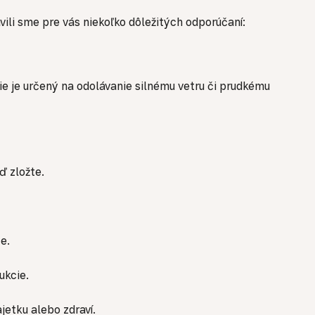
avili sme pre vás niekoľko dôležitých odporúčaní:
nie je určený na odolávanie silnému vetru či prudkému
ď zložte.
e.
ukcie.
etku alebo zdraví.