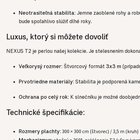
Neotrasiteľná stabilita:
Jemne zaoblené rohy a robus
bude spoľahlivo slúžiť dlhé roky.
Luxus, ktorý si môžete dovoliť
NEXUS T2 je perlou našej kolekcie. Je stelesnením dokona
Veľkorysý rozmer:
Štvorcový formát
3x3 m
(prípad
Prvotriedne materiály:
Stabilita je podporená kam
Ochrana po celý rok:
K slnečníku je možné doobjedn
Technické špecifikácie:
Rozmery plachty:
300 × 300 cm (štvorec) / 3,5 m (kruh)