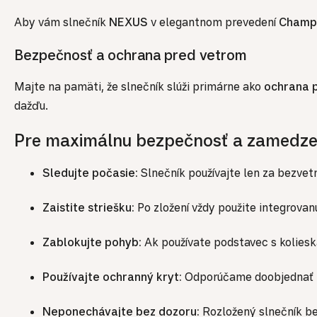
Aby vám slnečník
NEXUS
v elegantnom prevedení
Champ
Bezpečnosť a ochrana pred vetrom
Majte na pamäti, že slnečník slúži primárne ako
ochrana 
dažďu.
Pre maximálnu bezpečnosť a zamedzeni
Sledujte počasie:
Slnečník používajte len za bezvetr
Zaistite striešku:
Po zložení vždy použite integrova
Zablokujte pohyb:
Ak používate podstavec s kolieska
Používajte ochranný kryt:
Odporúčame doobjednať kry
Neponechávajte bez dozoru:
Rozložený slnečník be