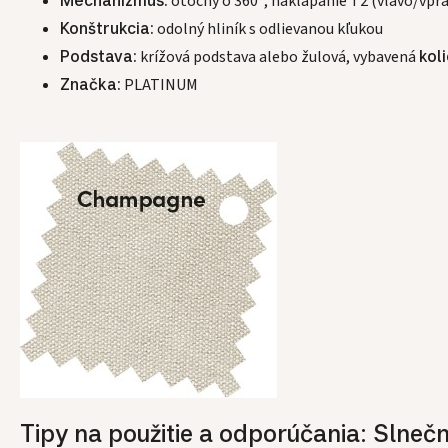
Mechanizmus:
otočný o 360°, naklápanie T2 (vľavo/vpr
Konštrukcia:
odolný hliník s odlievanou kľukou
Podstava:
krížová podstava alebo žulová, vybavená
kol
Značka:
PLATINUM
Tipy na použitie a odporúčania: Sln