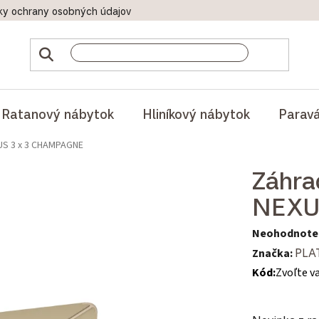
ky ochrany osobných údajov
Doprava a platby
Reklamač
Ratanový nábytok
Hliníkový nábytok
Parav
XUS 3 x 3 CHAMPAGNE
Záhra
NEXU
Priemerné hod
Neohodnote
Značka:
PLA
Kód:
Zvoľte v