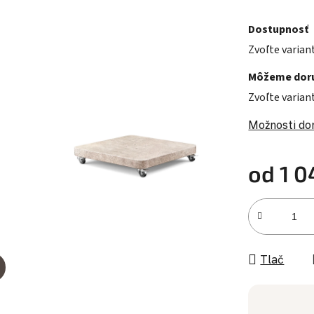
Dostupnosť
Zvoľte varian
Môžeme doru
Zvoľte varian
Možnosti do
od
1 0
Jednotková c
Tlač