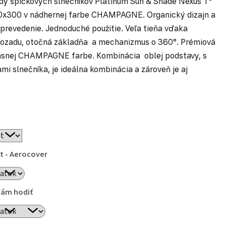
dy špičkových slnečníkov Platinum Sun & Shade Nexus T²
x300 v nádhernej farbe CHAMPAGNE. Organický dizajn a
 prevedenie. Jednoduché použitie. Veľa tieňa vďaka
dozadu, otočná základňa a mechanizmus o 360°. Prémiová
rásnej CHAMPAGNE farbe. Kombinácia oblej podstavy, s
mi slnečníka, je ideálna kombinácia a zároveň je aj
t - Aerocover
Vám hodiť