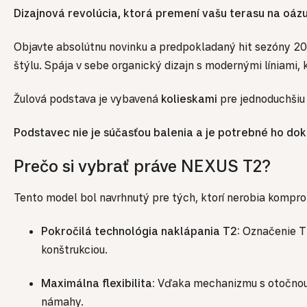
Dizajnová revolúcia, ktorá premení vašu terasu na oázu
Objavte absolútnu novinku a predpokladaný hit sezóny 2
štýlu. Spája v sebe organický dizajn s modernými líniami,
Žulová podstava je vybavená
kolieskami
pre jednoduchšiu
Podstavec nie je súčasťou balenia a je potrebné ho do
Prečo si vybrať práve NEXUS T2?
Tento model bol navrhnutý pre tých, ktorí nerobia kompro
Pokročilá technológia naklápania T2:
Označenie T2
konštrukciou.
Maximálna flexibilita:
Vďaka mechanizmu s otočnou h
námahy.