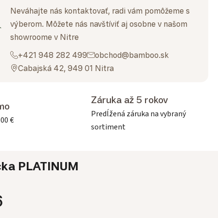
Neváhajte nás kontaktovať, radi vám pomôžeme s
výberom. Môžete nás navštíviť aj osobne v našom
showroome v Nitre
+421 948 282 499
obchod@bamboo.sk
Cabajská 42, 949 01 Nitra
Záruka až 5 rokov
mo
Predĺžená záruka na vybraný
500 €
sortiment
čka
PLATINUM
6