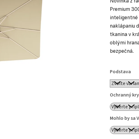
Novinka z ra
Premium 300
inteligentné
naklápaniu 
tkanina v k
oblými hrana
bezpečná.
Podstava
Ochranný kry
Mohlo by sa 