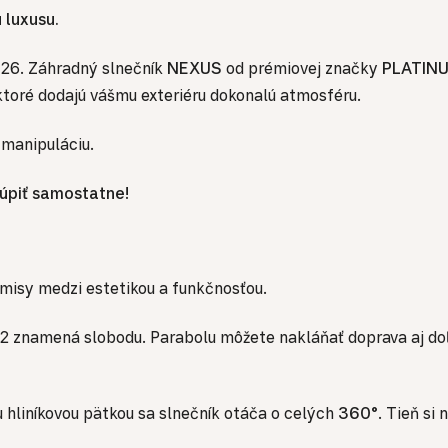
 luxusu.
026. Záhradný slnečník
NEXUS
od prémiovej značky
PLATIN
 ktoré dodajú vášmu exteriéru dokonalú atmosféru.
 manipuláciu.
kúpiť samostatne!
misy medzi estetikou a funkčnosťou.
 znamená slobodu. Parabolu môžete nakláňať doprava aj do
liníkovou pätkou sa slnečník otáča o celých
360°
. Tieň si