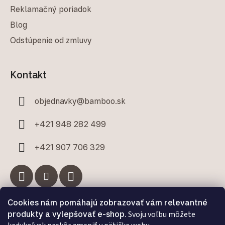
Reklamačný poriadok
Blog
Odstúpenie od zmluvy
Kontakt
objednavky
@
bamboo.sk
+421 948 282 499
+421 907 706 329
Cookies nám pomáhajú zobrazovať vám relevantné
Facebook
produkty a vylepšovať e-shop.
Svoju voľbu môžete