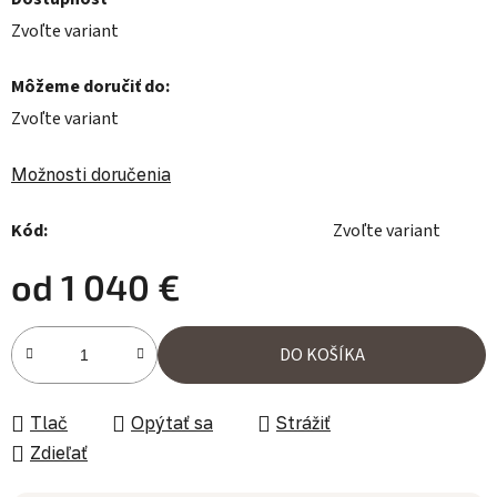
Zvoľte variant
Môžeme doručiť do:
Zvoľte variant
Možnosti doručenia
Kód:
Zvoľte variant
od
1 040 €
Jednotková cena:
DO KOŠÍKA
Tlač
Opýtať sa
Strážiť
Zdieľať