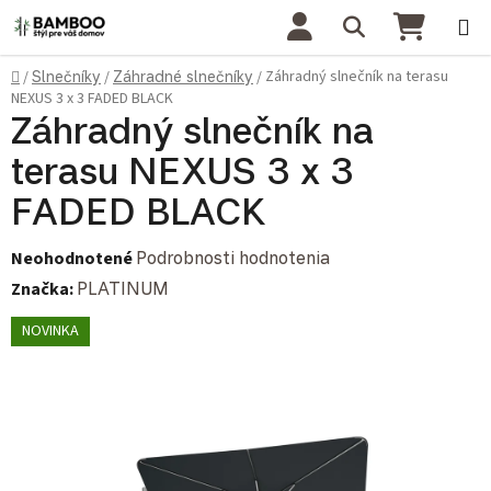
Prejsť na obsah
Hľadať
NÁKU
Domov
Záhradný slnečník na terasu
/
Slnečníky
/
Záhradné slnečníky
/
NEXUS 3 x 3 FADED BLACK
Záhradný slnečník na
terasu NEXUS 3 x 3
FADED BLACK
Priemerné hodnotenie produktu je 0,0 z 5 hviezdičiek.
Neohodnotené
Podrobnosti hodnotenia
Značka:
PLATINUM
NOVINKA