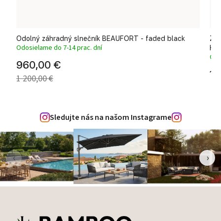
Odolný záhradný slnečník BEAUFORT - faded black
Záh
Odosielame do 7-14 prac. dní
HA
Odo
960,00 €
1 
1 200,00 €
Sledujte nás na našom Instagrame
‹
›
Zápätie