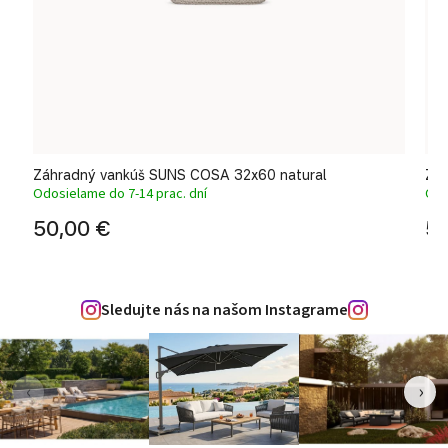
Záhradný vankúš SUNS COSA 32x60 natural
Záh
Odosielame do 7-14 prac. dní
Odo
50,00 €
50
Sledujte nás na našom Instagrame
‹
›