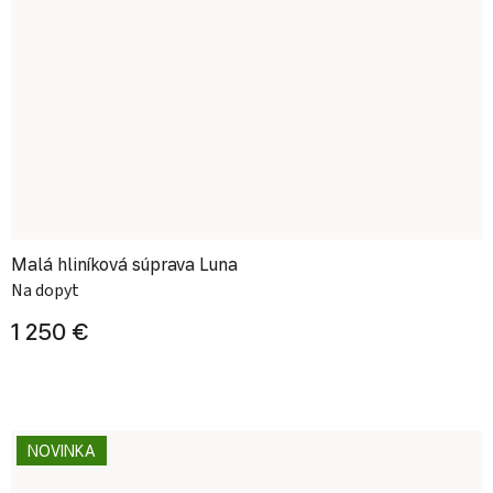
Malá hliníková súprava Luna
Na dopyt
1 250 €
NOVINKA