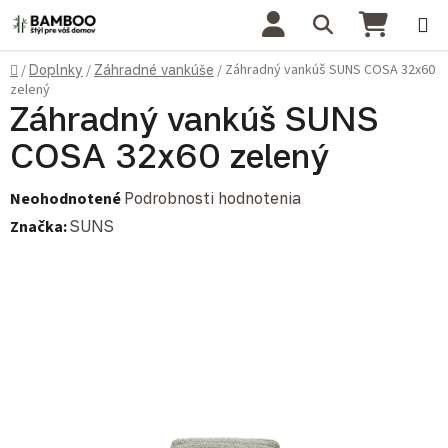
Prejsť na obsah
Hľadať
NÁKU
Domov
Záhradný vankúš SUNS COSA 32x60
/
Doplnky
/
Záhradné vankúše
/
zelený
Záhradný vankúš SUNS
COSA 32x60 zelený
Priemerné hodnotenie produktu je 0,0 z 5 hviezdičiek.
Neohodnotené
Podrobnosti hodnotenia
Značka:
SUNS