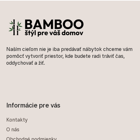
Zápätie
Naším cieľom nie je iba predávať nábytok chceme vám
pomôcť vytvoriť priestor, kde budete radi tráviť čas,
oddychovať a žiť.
Informácie pre vás
Kontakty
O nás
Obchodné podmienky