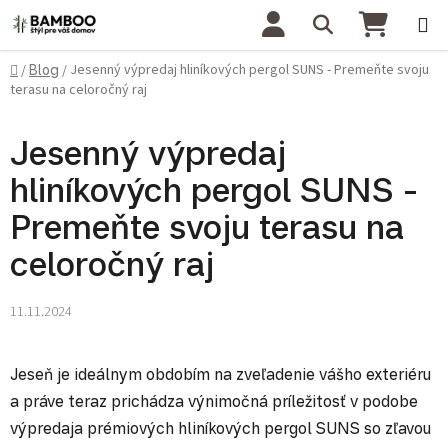
Prejsť na obsah
Hľadať
NÁKU
Domov
Jesenný výpredaj hliníkových pergol SUNS - Premeňte svoju
/
Blog
/
terasu na celoročný raj
Jesenný výpredaj
hliníkových pergol SUNS -
Premeňte svoju terasu na
celoročný raj
11.11.2024
Jeseň je ideálnym obdobím na zveľadenie vášho exteriéru
a práve teraz prichádza výnimočná príležitosť v podobe
výpredaja prémiových hliníkových pergol SUNS so zľavou