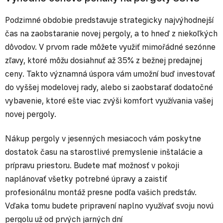
Podzimné obdobie predstavuje strategicky najvýhodnejší
čas na zaobstaranie novej pergoly, a to hneď z niekoľkých
dôvodov. V prvom rade môžete využiť mimořádné sezónne
zľavy, ktoré môžu dosiahnuť až 35% z bežnej predajnej
ceny. Takto významná úspora vám umožní buď investovať
do vyššej modelovej rady, alebo si zaobstarať dodatočné
vybavenie, ktoré ešte viac zvýši komfort využívania vašej
novej pergoly.
Nákup pergoly v jesenných mesiacoch vám poskytne
dostatok času na starostlivé premyslenie inštalácie a
prípravu priestoru. Budete mať možnosť v pokoji
naplánovať všetky potrebné úpravy a zaistiť
profesionálnu montáž presne podľa vašich predstáv.
Vďaka tomu budete pripravení naplno využívať svoju novú
pergolu už od prvých jarných dní