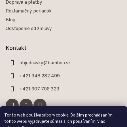
Doprava a platby
Reklamačný poriadok
Blog
Odstúpenie od zmluvy
Kontakt
objednavky
@
bamboo.sk
+421 948 282 499
+421 907 706 329
Tento web používa súbory cookie. Ďalším prechádzaním
tohto webu vyjadrujete súhlas s ich používaním. Viac
Facebook