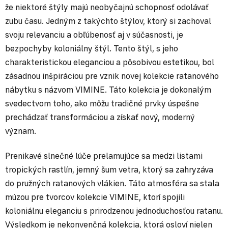
že niektoré štýly majú neobyčajnú schopnosť odolávať
zubu času. Jedným z takýchto štýlov, ktorý si zachoval
svoju relevanciu a obľúbenosť aj v súčasnosti, je
bezpochyby koloniálny štýl. Tento štýl, s jeho
charakteristickou eleganciou a pôsobivou estetikou, bol
zásadnou inšpiráciou pre vznik novej kolekcie ratanového
nábytku s názvom VIMINE. Táto kolekcia je dokonalým
svedectvom toho, ako môžu tradičné prvky úspešne
prechádzať transformáciou a získať nový, moderný
význam.
Prenikavé slnečné lúče prelamujúce sa medzi listami
tropických rastlín, jemný šum vetra, ktorý sa zahryzáva
do pružných ratanových vlákien. Táto atmosféra sa stala
múzou pre tvorcov kolekcie VIMINE, ktorí spojili
koloniálnu eleganciu s prirodzenou jednoduchosťou ratanu.
Výsledkom je nekonvenčná kolekcia, ktorá osloví nielen