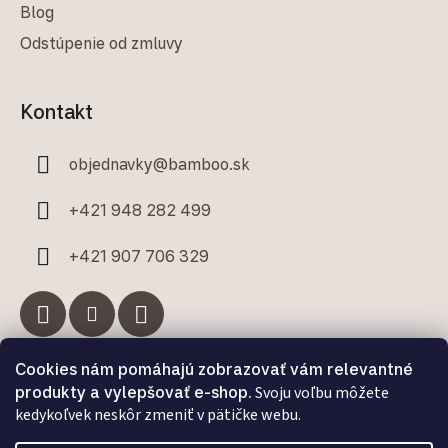
Blog
Odstúpenie od zmluvy
Kontakt
objednavky
@
bamboo.sk
+421 948 282 499
+421 907 706 329
Cookies nám pomáhajú zobrazovať vám relevantné
Facebook
produkty a vylepšovať e-shop.
Svoju voľbu môžete
kedykoľvek neskôr zmeniť v pätičke webu.