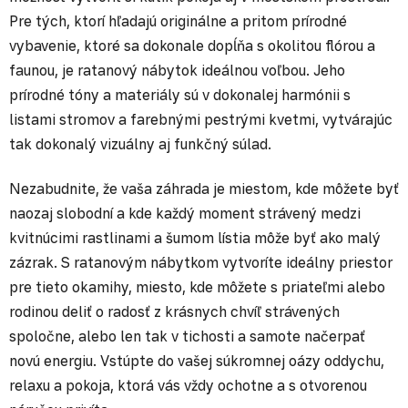
Pre tých, ktorí hľadajú originálne a pritom prírodné
vybavenie, ktoré sa dokonale dopĺňa s okolitou flórou a
faunou, je ratanový nábytok ideálnou voľbou. Jeho
prírodné tóny a materiály sú v dokonalej harmónii s
listami stromov a farebnými pestrými kvetmi, vytvárajúc
tak dokonalý vizuálny aj funkčný súlad.
Nezabudnite, že vaša záhrada je miestom, kde môžete byť
naozaj slobodní a kde každý moment strávený medzi
kvitnúcimi rastlinami a šumom lístia môže byť ako malý
zázrak. S ratanovým nábytkom vytvoríte ideálny priestor
pre tieto okamihy, miesto, kde môžete s priateľmi alebo
rodinou deliť o radosť z krásnych chvíľ strávených
spoločne, alebo len tak v tichosti a samote načerpať
novú energiu. Vstúpte do vašej súkromnej oázy oddychu,
relaxu a pokoja, ktorá vás vždy ochotne a s otvorenou