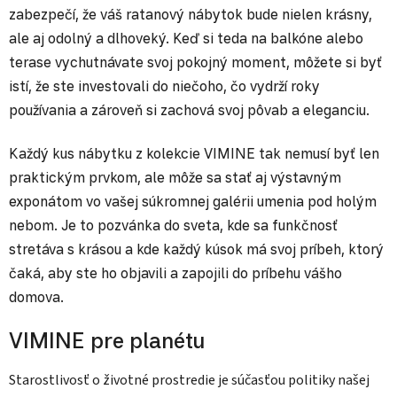
zabezpečí, že váš ratanový nábytok bude nielen krásny,
ale aj odolný a dlhoveký. Keď si teda na balkóne alebo
terase vychutnávate svoj pokojný moment, môžete si byť
istí, že ste investovali do niečoho, čo vydrží roky
používania a zároveň si zachová svoj pôvab a eleganciu.
Každý kus nábytku z kolekcie VIMINE tak nemusí byť len
praktickým prvkom, ale môže sa stať aj výstavným
exponátom vo vašej súkromnej galérii umenia pod holým
nebom. Je to pozvánka do sveta, kde sa funkčnosť
stretáva s krásou a kde každý kúsok má svoj príbeh, ktorý
čaká, aby ste ho objavili a zapojili do príbehu vášho
domova.
VIMINE pre planétu
Starostlivosť o životné prostredie je súčasťou politiky našej