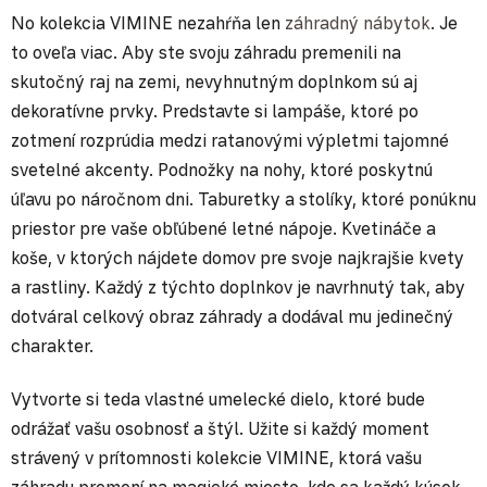
No kolekcia VIMINE nezahŕňa len
záhradný nábytok
. Je
to oveľa viac. Aby ste svoju záhradu premenili na
skutočný raj na zemi, nevyhnutným doplnkom sú aj
dekoratívne prvky. Predstavte si lampáše, ktoré po
zotmení rozprúdia medzi ratanovými výpletmi tajomné
svetelné akcenty. Podnožky na nohy, ktoré poskytnú
úľavu po náročnom dni. Taburetky a stolíky, ktoré ponúknu
priestor pre vaše obľúbené letné nápoje. Kvetináče a
koše, v ktorých nájdete domov pre svoje najkrajšie kvety
a rastliny. Každý z týchto doplnkov je navrhnutý tak, aby
dotváral celkový obraz záhrady a dodával mu jedinečný
charakter.
Vytvorte si teda vlastné umelecké dielo, ktoré bude
odrážať vašu osobnosť a štýl. Užite si každý moment
strávený v prítomnosti kolekcie VIMINE, ktorá vašu