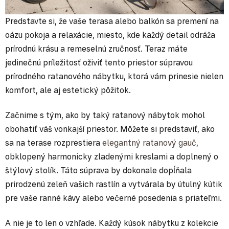
Predstavte si, že vaše terasa alebo balkón sa premení na
oázu pokoja a relaxácie, miesto, kde každý detail odráža
prírodnú krásu a remeselnú zručnosť. Teraz máte
jedinečnú príležitosť oživiť tento priestor súpravou
prírodného ratanového nábytku, ktorá vám prinesie nielen
komfort, ale aj estetický pôžitok.
Začnime s tým, ako by taký ratanový nábytok mohol
obohatiť váš vonkajší priestor. Môžete si predstaviť, ako
sa na terase rozprestiera
elegantný ratanový gauč
,
obklopený harmonicky zladenými kreslami a doplnený o
štýlový stolík. Táto súprava by dokonale dopĺňala
prirodzenú zeleň vašich rastlín a vytvárala by útulný kútik
pre vaše ranné kávy alebo večerné posedenia s priateľmi.
A nie je to len o vzhľade. Každý kúsok nábytku z kolekcie