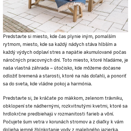
Predstavte si miesto, kde čas plynie iným, pomalším
rytmom, miesto, kde sa každý nádych stáva hlbším a
každý výdych odplaví stres a napätie akumulované počas
náročných pracovných dní. Toto miesto, ktoré hľadáme, je
naša vlastná záhrada – útočisko, kde môžeme dočasne
odložiť bremená a starosti, ktoré na nás doľahli, a ponoriť
sa do sveta, kde vládne pokoj a harmónia.
Predstavte si, že kráčate po mäkkom, zelenom trávniku,
obklopení ste nádhernými, rozkvitnutými kvetmi, ktoré sa
hrdlokrčne predbiehajú v rozmanitosti farieb a vôní.
Počujete šum vetra v korunách stromov a z diaľky k vám
dolieha jemné žblnkotanie vody z malebného jazierka,