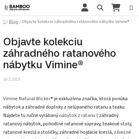
Prejsť na obsah
Hľadať
NÁKU
Domov
Objavte kolekciu záhradného ratanového nábytku Vimine®
/
Blog
/
Objavte kolekciu
záhradného ratanového
nábytku Vimine®
18.2.2019
Vimine Natural Wicker®
je exkluzívna značka, ktorá ponúka
nábytok a záhradné doplnky z nelúpaného ratanu a teaku.
Nájdete tu ručne vyrábaný
nábytok z ratanu
( záhradný
ratanový nábytok, pohodlné ratanové súpravy, teakové stoly,
ratanové kreslá a stoličky, záhradné hojdacie kreslá,
závesné