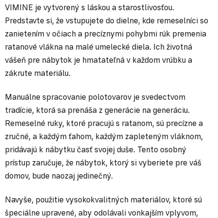
VIMINE je vytvorený s láskou a starostlivosťou.
Predstavte si, že vstupujete do dielne, kde remeselníci so
zanietením v očiach a precíznymi pohybmi rúk premenia
ratanové vlákna na malé umelecké diela. Ich životná
vášeň pre nábytok je hmatateľná v každom vrúbku a
zákrute materiálu.
Manuálne spracovanie polotovarov je svedectvom
tradície, ktorá sa prenáša z generácie na generáciu.
Remeselné ruky, ktoré pracujú s ratanom, sú precízne a
zručné, a každým ťahom, každým zapleteným vláknom,
pridávajú k nábytku časť svojej duše. Tento osobný
prístup zaručuje, že nábytok, ktorý si vyberiete pre váš
domov, bude naozaj jedinečný.
Navyše, použitie vysokokvalitných materiálov, ktoré sú
špeciálne upravené, aby odolávali vonkajším vplyvom,