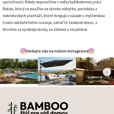
spoločnosti. Nikdy nepovolíme v našej každodennej práci.
Ratan, ktorý sa používa na výrobu nábytku, pochádza z
indonézskych plantáží, ktoré fungujú v súlade s myšlienkou
trvalo udržateľného rozvoja, zatiaľ čo teakové drevo, z
ktorého sa vyrábajú dosky, sa získava z recyklácie.
Sledujte nás na našom Instagrame
‹
›
Zápätie