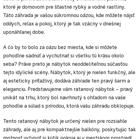
ktoré je domovom pre šťastné rybky a vodné rastliny.
Táto záhrada je vašou súkromnou oázou, kde môžete nájsť
oddych, relax a pokoj, ktorý je tak vzácny v dnešnej
uponáhľanej dobe.
A čo by to bolo za oázu bez miesta, kde si môžete
pohodlne sadnúť a vychutnať si všetku tú krásu okolo
seba? Práve preto je nábytok neoddeliteľnou súčasťou
tejto idylické scény. Nábytok, ktorý je nielen funkčný, ale
aj esteticky príťažlivý, dodáva záhrade ten pravý šarm a
eleganciu. Predstavujeme vám ratanový nábytok – pravý
unikát na trhu, ktorý bol navrhnutý s ohľadom na vaše
pohodlie a súlad s prírodou, ktorá vašu záhradu obklopuje.
Tento ratanový nábytok je určený nielen pre rozsiahle
záhrady, ale aj pre kompaktnejšie balkóny, poskytujúc tak
možnosť vytvoriť si kútik pokoja aj v mestskom prostredí.