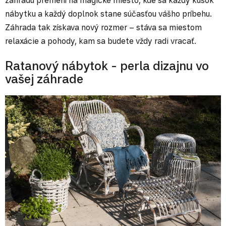
záhradu premení na magické miesto, kde sa každý kúsok
nábytku a každý doplnok stane súčasťou vášho príbehu.
Záhrada tak získava nový rozmer – stáva sa miestom
relaxácie a pohody, kam sa budete vždy radi vracať.
Ratanový nábytok - perla dizajnu vo
vašej záhrade