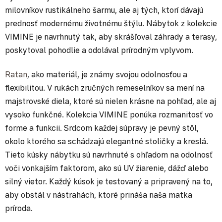
milovníkov rustikálneho šarmu, ale aj tých, ktorí dávajú
prednosť modernému životnému štýlu. Nábytok z kolekcie
VIMINE je navrhnutý tak, aby skrášľoval záhrady a terasy,
poskytoval pohodlie a odolával prírodným vplyvom.
Ratan
, ako materiál, je známy svojou odolnosťou a
flexibilitou. V rukách zručných remeselníkov sa mení na
majstrovské diela, ktoré sú nielen krásne na pohľad, ale aj
vysoko funkčné. Kolekcia VIMINE ponúka rozmanitosť vo
forme a funkcii. Srdcom každej súpravy je pevný stôl,
okolo ktorého sa schádzajú elegantné stoličky a kreslá.
Tieto kúsky nábytku sú navrhnuté s ohľadom na odolnosť
voči vonkajším faktorom, ako sú UV žiarenie, dážď alebo
silný vietor. Každý kúsok je testovaný a pripravený na to,
aby obstál v nástrahách, ktoré prináša naša matka
príroda.