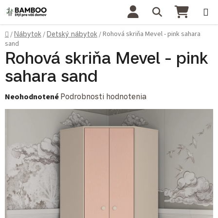
Prejsť na obsah
Hľadať
NÁKU
Domov
Rohová skriňa Mevel - pink sahara
/
Nábytok
/
Detský nábytok
/
sand
Rohová skriňa Mevel - pink
sahara sand
Priemerné hodnotenie produktu je 0,0 z 5 hviezdičiek.
Neohodnotené
Podrobnosti hodnotenia