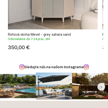
Rohová skriňa Mevel - grey sahara sand
Pra
Odosielame do 7-14 prac. dní
Odo
350,00 €
33
Sledujte nás na našom Instagrame
‹
›
Zápätie