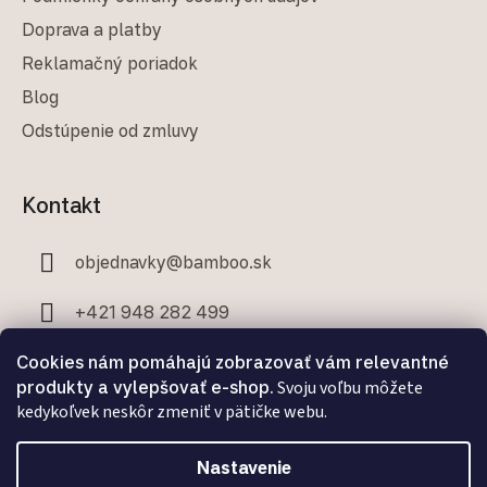
Doprava a platby
Reklamačný poriadok
Blog
Odstúpenie od zmluvy
Kontakt
objednavky
@
bamboo.sk
+421 948 282 499
+421 907 706 329
Cookies nám pomáhajú zobrazovať vám relevantné
produkty a vylepšovať e-shop.
Svoju voľbu môžete
kedykoľvek neskôr zmeniť v pätičke webu.
Nastavenie