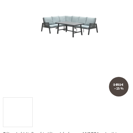
1 851 €
–15 %