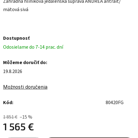
Záhradná hliníková jedálenská súprava ANDREA antrait/
mätová sivá
Dostupnosť
Odosielame do 7-14 prac. dní
Môžeme doručiť do:
19.8.2026
Možnosti doručenia
Kód:
80420FG
1 851 €
–15 %
1 565 €