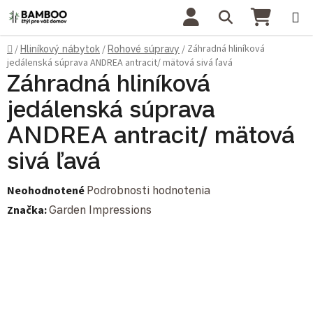
Prejsť na obsah
Hľadať
NÁKU
Domov
Záhradná hliníková
/
Hliníkový nábytok
/
Rohové súpravy
/
jedálenská súprava ANDREA antracit/ mätová sivá ľavá
Záhradná hliníková
jedálenská súprava
ANDREA antracit/ mätová
sivá ľavá
Priemerné hodnotenie produktu je 0,0 z 5 hviezdičiek.
Neohodnotené
Podrobnosti hodnotenia
Značka:
Garden Impressions