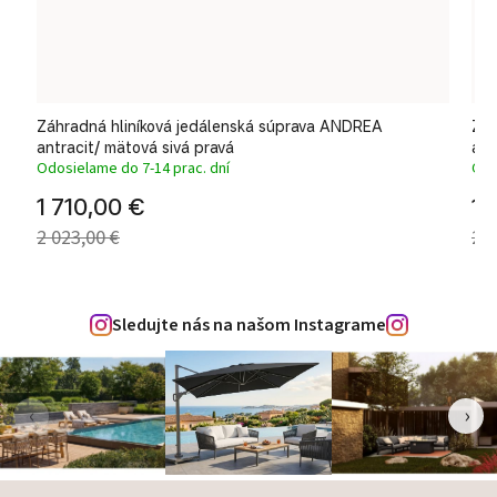
t
Záhradná hliníková jedálenská súprava ANDREA
Záh
antracit/ mätová sivá pravá
ant
Odosielame do 7-14 prac. dní
Odo
1 710,00 €
1 
2 023,00 €
2 0
Sledujte nás na našom Instagrame
‹
›
Zápätie