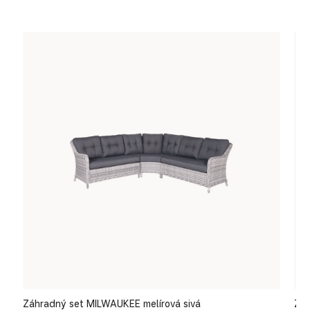
Záhradný set MILWAUKEE melírová sivá
Záh