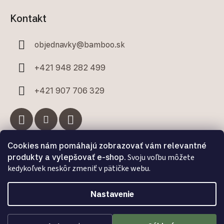
Kontakt
objednavky
@
bamboo.sk
+421 948 282 499
+421 907 706 329
Cookies nám pomáhajú zobrazovať vám relevantné
Facebook
produkty a vylepšovať e-shop.
Svoju voľbu môžete
kedykoľvek neskôr zmeniť v pätičke webu.
Nastavenie
Vytvoril Shoptet Premium
a
Adatelier