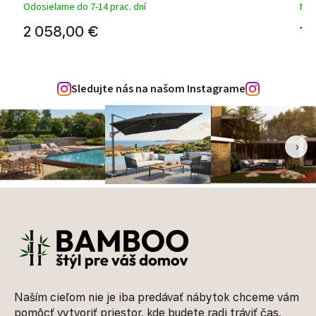
Odosielame do 7-14 prac. dní
Na 
2 058,00 €
1 
Sledujte nás na našom Instagrame
‹
›
Zápätie
Naším cieľom nie je iba predávať nábytok chceme vám
pomôcť vytvoriť priestor, kde budete radi tráviť čas,