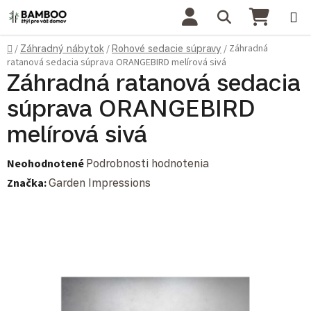
Prejsť na obsah
Hľadať
NÁKU
Domov
Záhradná
/
Záhradný nábytok
/
Rohové sedacie súpravy
/
ratanová sedacia súprava ORANGEBIRD melírová sivá
Záhradná ratanová sedacia
súprava ORANGEBIRD
melírová sivá
Priemerné hodnotenie produktu je 0,0 z 5 hviezdičiek.
Neohodnotené
Podrobnosti hodnotenia
Značka:
Garden Impressions