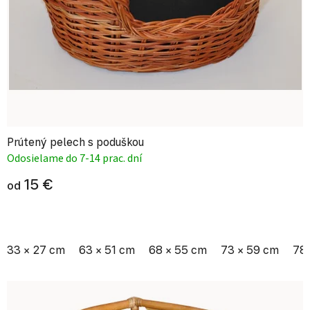
Prútený pelech s poduškou
Odosielame do 7-14 prac. dní
15 €
od
33 × 27 cm
63 × 51 cm
68 × 55 cm
73 × 59 cm
78