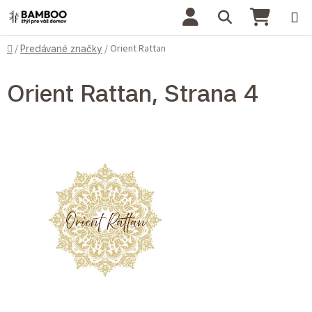
Prejsť na obsah
Hľadať
NÁKU
Domov
Orient Rattan
/
Predávané značky
/
Orient Rattan
, Strana 4