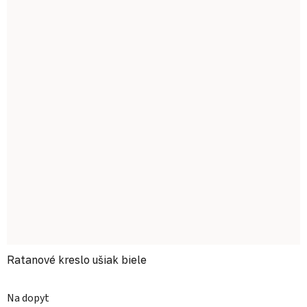
Ratanové kreslo ušiak biele
Priemerné hodnotenie produktu je
Na dopyt