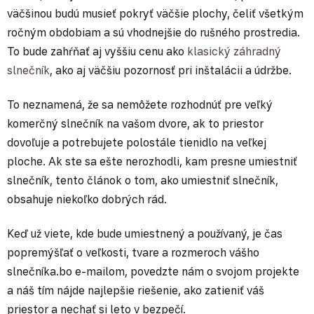
väčšinou budú musieť pokryť väčšie plochy, čeliť všetkým
ročným obdobiam a sú vhodnejšie do rušného prostredia.
To bude zahŕňať aj vyššiu cenu ako
klasický záhradný
slnečník
, ako aj väčšiu pozornosť pri inštalácii a údržbe.
To neznamená, že sa nemôžete rozhodnúť pre veľký
komerčný slnečník na vašom dvore, ak to priestor
dovoľuje a potrebujete polostále tienidlo na veľkej
ploche. Ak ste sa ešte nerozhodli, kam presne umiestniť
slnečník, tento článok o tom, ako umiestniť slnečník,
obsahuje niekoľko dobrých rád.
Keď už viete, kde bude umiestnený a používaný, je čas
popremýšľať o veľkosti, tvare a rozmeroch vášho
slnečníka.bo e-mailom, povedzte nám o svojom projekte
a náš tím nájde najlepšie riešenie, ako zatieniť váš
priestor a nechať si leto v bezpečí.