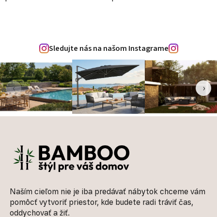
Sledujte nás na našom Instagrame
‹
›
Zápätie
Naším cieľom nie je iba predávať nábytok chceme vám
pomôcť vytvoriť priestor, kde budete radi tráviť čas,
oddychovať a žiť.