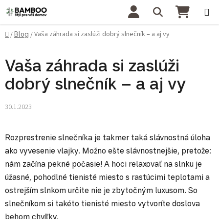
Prejsť na obsah
Hľadať
NÁKU
Domov
Vaša záhrada si zaslúži dobrý slnečník – a aj vy
/
Blog
/
Vaša záhrada si zaslúži
dobrý slnečník – a aj vy
30.1.2023
Rozprestrenie slnečníka je takmer taká slávnostná úloha
ako vyvesenie vlajky. Možno ešte slávnostnejšie, pretože:
nám začína pekné počasie! A hoci relaxovať na slnku je
úžasné, pohodlné tienisté miesto s rastúcimi teplotami a
ostrejším slnkom určite nie je zbytočným luxusom. So
slnečníkom si takéto tienisté miesto vytvoríte doslova
behom chvíľky.