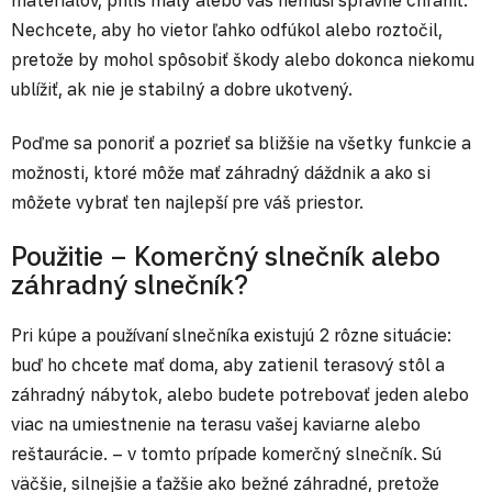
materiálov, príliš malý alebo vás nemusí správne chrániť.
Nechcete, aby ho vietor ľahko odfúkol alebo roztočil,
pretože by mohol spôsobiť škody alebo dokonca niekomu
ublížiť, ak nie je stabilný a dobre ukotvený.
Poďme sa ponoriť a pozrieť sa bližšie na všetky funkcie a
možnosti, ktoré môže mať záhradný dáždnik a ako si
môžete vybrať ten najlepší pre váš priestor.
Použitie – Komerčný slnečník alebo
záhradný slnečník?
Pri kúpe a používaní slnečníka existujú 2 rôzne situácie:
buď ho chcete mať doma, aby zatienil terasový stôl a
záhradný nábytok, alebo budete potrebovať jeden alebo
viac na umiestnenie na terasu vašej kaviarne alebo
reštaurácie. – v tomto prípade komerčný slnečník. Sú
väčšie, silnejšie a ťažšie ako bežné záhradné, pretože