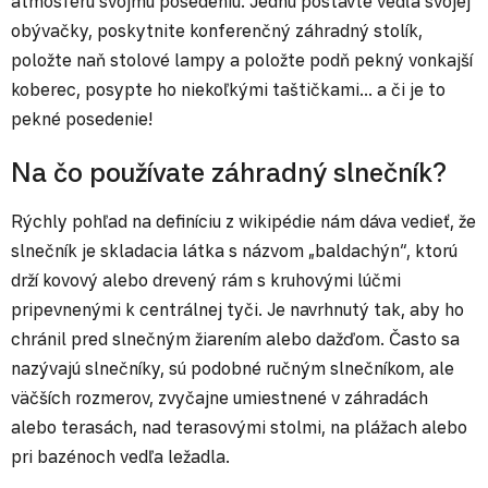
atmosféru svojmu posedeniu. Jednu postavte vedľa svojej
obývačky, poskytnite konferenčný záhradný stolík,
položte naň stolové lampy a položte podň pekný vonkajší
koberec, posypte ho niekoľkými taštičkami... a či je to
pekné posedenie!
Na čo používate záhradný slnečník?
Rýchly pohľad na definíciu z wikipédie nám dáva vedieť, že
slnečník je skladacia látka s názvom „baldachýn“, ktorú
drží kovový alebo drevený rám s kruhovými lúčmi
pripevnenými k centrálnej tyči. Je navrhnutý tak, aby ho
chránil pred slnečným žiarením alebo dažďom. Často sa
nazývajú slnečníky, sú podobné ručným slnečníkom, ale
väčších rozmerov, zvyčajne umiestnené v záhradách
alebo terasách, nad terasovými stolmi, na plážach alebo
pri bazénoch vedľa ležadla.