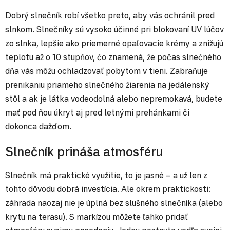
Dobrý slnečník robí všetko preto, aby vás ochránil pred
slnkom. Slnečníky sú vysoko účinné pri blokovaní UV lúčov
zo slnka, lepšie ako priemerné opaľovacie krémy a znižujú
teplotu až o 10 stupňov, čo znamená, že počas slnečného
dňa vás môžu ochladzovať pobytom v tieni. Zabraňuje
prenikaniu priameho slnečného žiarenia na jedálenský
stôl a ak je látka vodeodolná alebo nepremokavá, budete
mať pod ňou úkryt aj pred letnými prehánkami či
dokonca dažďom.
Slnečník prináša atmosféru
Slnečník má praktické využitie, to je jasné – a už len z
tohto dôvodu dobrá investícia. Ale okrem praktickosti:
záhrada naozaj nie je úplná bez slušného slnečníka (alebo
krytu na terasu). S markízou môžete ľahko pridať