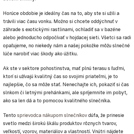
Horúce obdobie je ideálny čas na to, aby ste si užili a
trávili viac času vonku. Možno si chcete oddýchnuť v
záhrade s exotickými rastlinami, ochladiť sa v bazéne
alebo jednoducho odpočívať v hojdacej sieti. Všetci sa radi
opaľujeme, no niekedy nám a našej pokožke môžu slnečné
lúče narobiť viac škody ako úžitku.
Ak ste v sektore pohostinstva, mať plnú terasu s ľuďmi,
ktorí si užívajú kvalitný čas so svojimi priateľmi, je to
najlepšie, čo sa môže stať. Nenechajte ich, pokaziť si čas
slnkom či letnými prehánkami, ale spríjemnite im pobyt,
ako sa len dá a to pomocou kvalitného slnečníka.
Tento
sprievodca nákupom slnečníkov
dúfa, že prinesie
svetlo medzi širokú škálu produktov rôznych tvarov,
veľkostí, vzorov, materiálov a vlastností. Vnútri nájdete