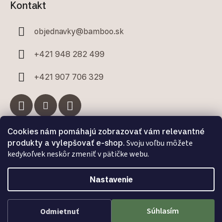
Kontakt
objednavky
@
bamboo.sk
+421 948 282 499
+421 907 706 329
Cookies nám pomáhajú zobrazovať vám relevantné
Facebook
produkty a vylepšovať e-shop.
Svoju voľbu môžete
kedykoľvek neskôr zmeniť v pätičke webu.
Nastavenie
Vytvoril Shoptet Premium
a
Adatelier
Súhlasím
Odmietnuť
Copyright 2026
Bamboo.sk
. Všetky práva vyhradené.