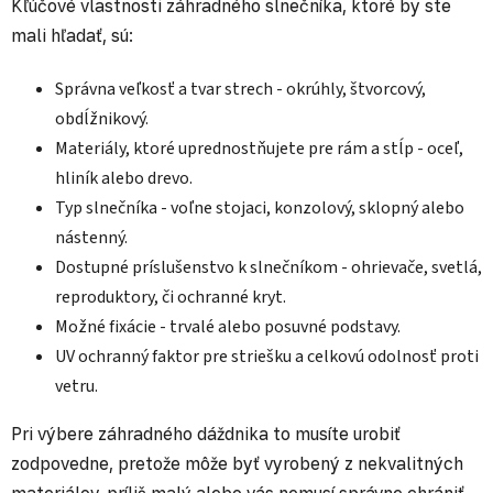
Kľúčové vlastnosti záhradného slnečníka, ktoré by ste
mali hľadať, sú:
Správna veľkosť a tvar strech - okrúhly, štvorcový,
obdĺžnikový.
Materiály, ktoré uprednostňujete pre rám a stĺp - oceľ,
hliník alebo drevo.
Typ slnečníka - voľne stojaci, konzolový, sklopný alebo
nástenný.
Dostupné príslušenstvo k slnečníkom - ohrievače, svetlá,
reproduktory, či ochranné kryt.
Možné fixácie - trvalé alebo posuvné podstavy.
UV ochranný faktor pre striešku a celkovú odolnosť proti
vetru.
Pri výbere záhradného dáždnika to musíte urobiť
zodpovedne, pretože môže byť vyrobený z nekvalitných