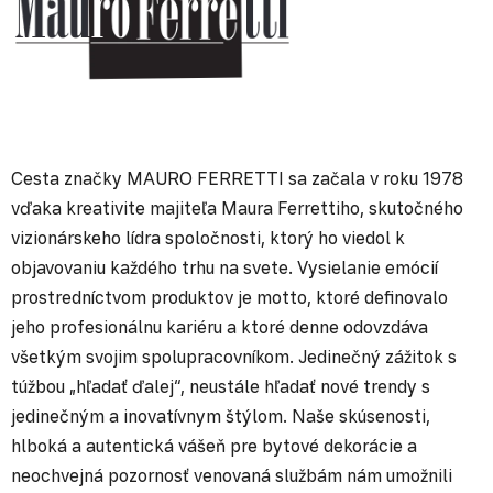
Cesta značky MAURO FERRETTI sa začala v roku 1978
vďaka kreativite majiteľa Maura Ferrettiho, skutočného
vizionárskeho lídra spoločnosti, ktorý ho viedol k
objavovaniu každého trhu na svete. Vysielanie emócií
prostredníctvom produktov je motto, ktoré definovalo
jeho profesionálnu kariéru a ktoré denne odovzdáva
všetkým svojim spolupracovníkom. Jedinečný zážitok s
túžbou „hľadať ďalej“, neustále hľadať nové trendy s
jedinečným a inovatívnym štýlom. Naše skúsenosti,
hlboká a autentická vášeň pre bytové dekorácie a
neochvejná pozornosť venovaná službám nám umožnili