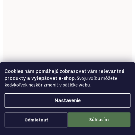
Cookies nám pomáhajú zobrazovať vám relevantné
produkty a vylepšovať e-shop.
Svoju voľbu môžete
kedykoľvek neskôr zmeniť v pätičke webu.
Nástenné dekoratívne zrkadlo TOLOSA ø 80 cm
Nastavenie
Odosielame do 7-14 prac. dní
195 €
Súhlasím
Odmietnuť