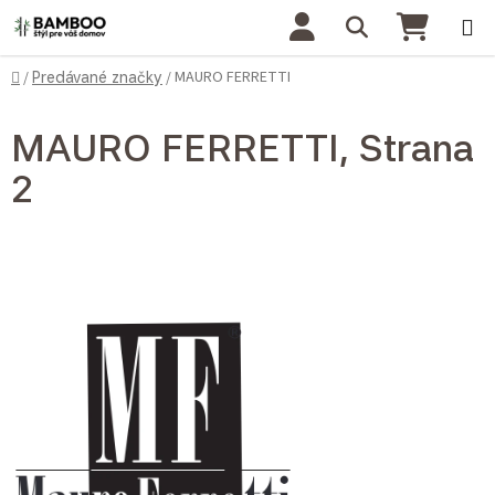
Prejsť na obsah
Hľadať
NÁKU
Domov
MAURO FERRETTI
/
Predávané značky
/
MAURO FERRETTI
, Strana
2